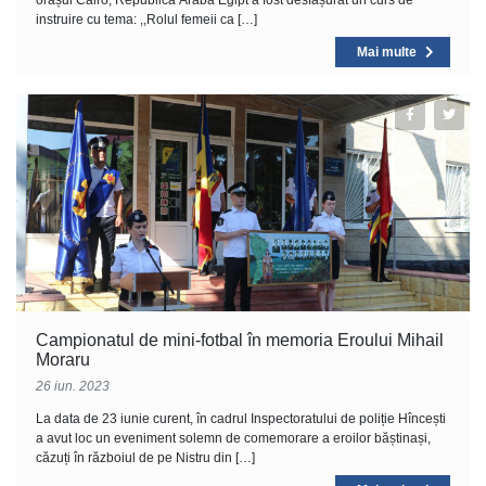
orașul Cairo, Republica Arabă Egipt a fost desfășurat un curs de
instruire cu tema: ,,Rolul femeii ca […]
Mai multe
Campionatul de mini-fotbal în memoria Eroului Mihail
Moraru
26 iun. 2023
La data de 23 iunie curent, în cadrul Inspectoratului de poliție Hîncești
a avut loc un eveniment solemn de comemorare a eroilor băștinași,
căzuți în războiul de pe Nistru din […]