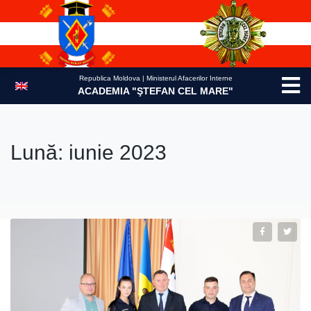
Skip
to
content
Republica Moldova | Ministerul Afacerilor Interne
ACADEMIA "ŞTEFAN CEL MARE"
Lună:
iunie 2023