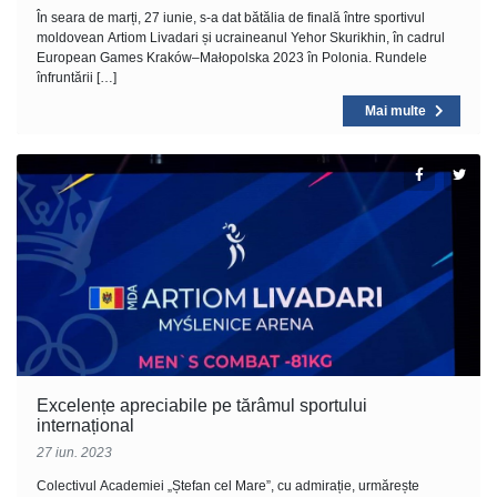
În seara de marți, 27 iunie, s-a dat bătălia de finală între sportivul
moldovean Artiom Livadari și ucraineanul Yehor Skurikhin, în cadrul
European Games Kraków–Małopolska 2023 în Polonia. Rundele
înfruntării […]
Mai multe
Excelențe apreciabile pe tărâmul sportului
internațional
27 iun. 2023
Colectivul Academiei „Ștefan cel Mare”, cu admirație, urmărește