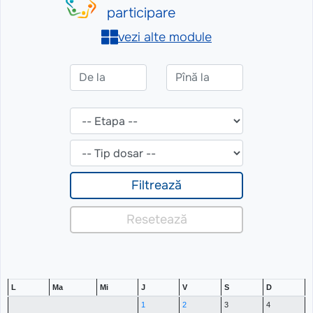
L
Ma
Mi
J
V
S
D
1
2
3
4