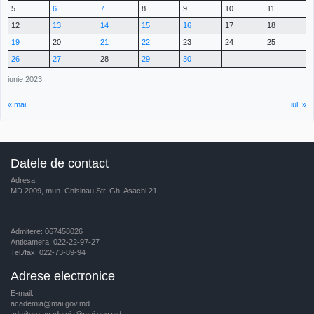
5
6
7
8
9
10
11
12
13
14
15
16
17
18
19
20
21
22
23
24
25
26
27
28
29
30
iunie 2023
« mai
iul. »
Datele de contact
Adresa:
MD 2009, mun. Chisinau Str. Gh. Asachi 21
Admitere: 067458026
Anticamera: 022-22-97-27
Tel./fax: 022-73-89-94
Adrese electronice
E-mail:
academia@mai.gov.md
admitere.academia@mai.gov.md