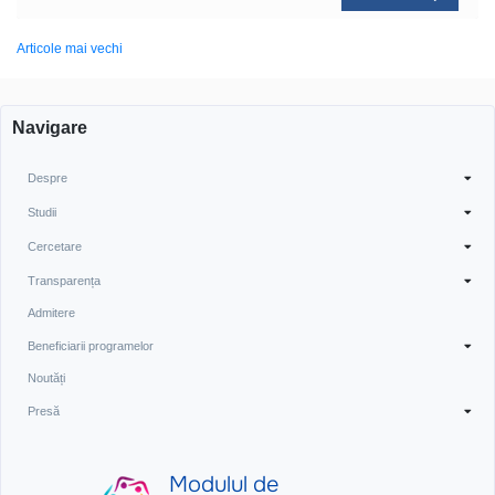
Navigare
Articole mai vechi
în
articole
Navigare
Despre
Studii
Cercetare
Transparența
Admitere
Beneficiarii programelor
Noutăți
Presă