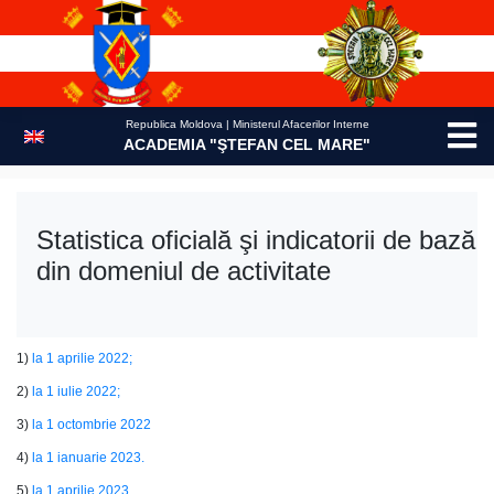
Skip
to
content
Republica Moldova | Ministerul Afacerilor Interne
ACADEMIA "ŞTEFAN CEL MARE"
Statistica oficială şi indicatorii de bază
din domeniul de activitate
1)
la 1 aprilie 2022;
2)
la 1 iulie 2022;
3)
la 1 octombrie 2022
4)
la 1 ianuarie 2023.
5)
la 1 aprilie 2023