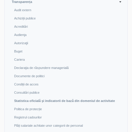
Transparența
Audit extern
Achiziții publice
Acreditări
Audienţa
Autorizaţii
Buget
Cariera
Declaraţia de răspundere managerială
Documente de politici
Condiții de acces
Consultări publice
Statistica oficială şi indicatorii de bază din domeniul de activitate
Politica de protecție
Registrul cadourilor
Plăți salariale achitate unor categorii de personal