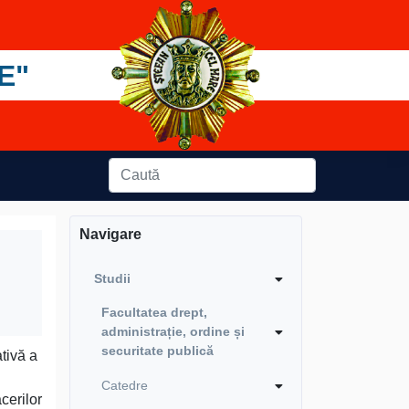
E"
Navigare
Studii
Facultatea drept,
administrație, ordine și
securitate publică
ativă a
Catedre
cerilor