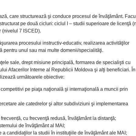
bază, care structurează şi conduce procesul de învăţământ. Facu
tructurat pe două cicluri: ciclul I – studii superioare de licenţă (
r (nivelul 7 ISCED).
şurarea procesului instructiv-educativ, realizarea activităţilor
că pentru unul sau mai multe domenii/specialităţi.
nţele sale, drept misiune principală, formarea de specialişti cu
lui Afacerilor Interne al Republicii Moldova şi alţi beneficiari. În
alizează următoarele obiective:
e competitivi pe piaţa naţională şi internaţională a muncii prin
cercetare ale catedrelor şi altor subdiviziuni şi implementarea
 frecvență, cu frecvenţă redusă, învăţământ la distanţă;
istemului de învăţământ al MAI;
 candidaţilor la studii în instituţiile de învăţământ ale MAI;