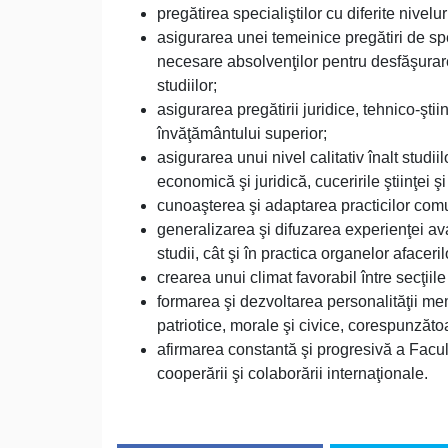
pregătirea specialiştilor cu diferite nivelu
asigurarea unei temeinice pregătiri de spe
necesare absolvenţilor pentru desfăşurarea
studiilor;
asigurarea pregătirii juridice, tehnico-ştii
învăţământului superior;
asigurarea unui nivel calitativ înalt studii
economică şi juridică, cuceririle ştiinţei 
cunoaşterea şi adaptarea practicilor comu
generalizarea şi difuzarea experienţei ava
studii, cât şi în practica organelor afaceril
crearea unui climat favorabil între secţiile 
formarea şi dezvoltarea personalităţii membri
patriotice, morale şi civice, corespunzătoa
afirmarea constantă şi progresivă a Facultă
cooperării şi colaborării internaţionale.