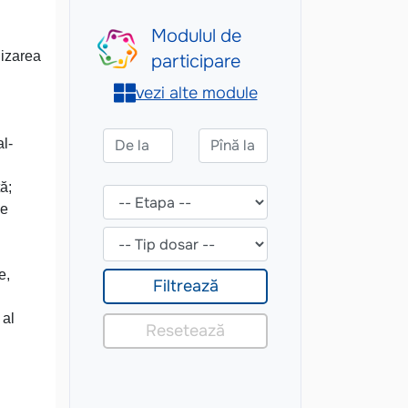
lizarea
al-
ă;
de
e,
 al