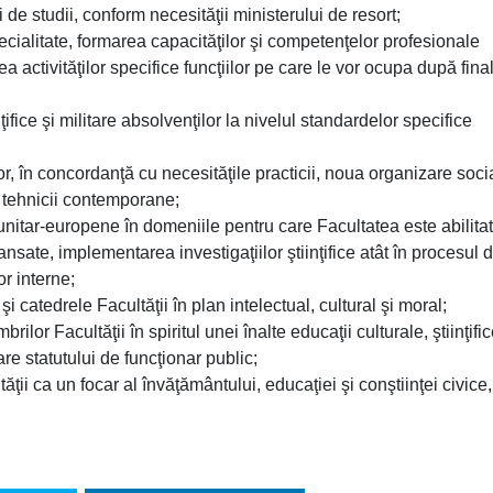
ri de studii, conform necesităţii ministerului de resort;
cialitate, formarea capacităţilor şi competenţelor profesionale
 activităţilor specifice funcţiilor pe care le vor ocupa după fina
nţifice şi militare absolvenţilor la nivelul standardelor specifice
lor, în concordanţă cu necesităţile practicii, noua organizare soci
şi tehnicii contemporane;
nitar-europene în domeniile pentru care Facultatea este abilitat
nsate, implementarea investigaţiilor ştiinţifice atât în procesul 
or interne;
şi catedrele Facultăţii în plan intelectual, cultural şi moral;
lor Facultăţii în spiritul unei înalte educaţii culturale, ştiinţific
re statutului de funcţionar public;
ţii ca un focar al învăţământului, educaţiei şi conştiinţei civice,