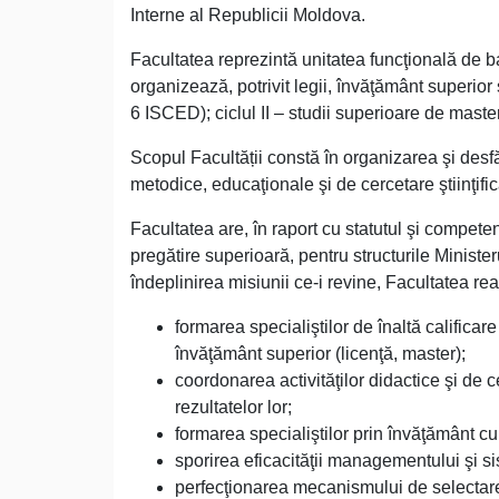
Interne al Republicii Moldova.
Facultatea reprezintă unitatea funcţională de 
organizează, potrivit legii, învăţământ superior s
6 ISCED); ciclul II – studii superioare de maste
Scopul Facultății constă în organizarea şi desfă
metodice, educaţionale şi de cercetare ştiinţifi
Facultatea are, în raport cu statutul şi compete
pregătire superioară, pentru structurile Ministeru
îndeplinirea misiunii ce-i revine, Facultatea re
formarea specialiştilor de înaltă calificar
învăţământ superior (licenţă, master);
coordonarea activităţilor didactice şi de 
rezultatelor lor;
formarea specialiştilor prin învăţământ cu
sporirea eficacităţii managementului şi s
perfecţionarea mecanismului de selectare a