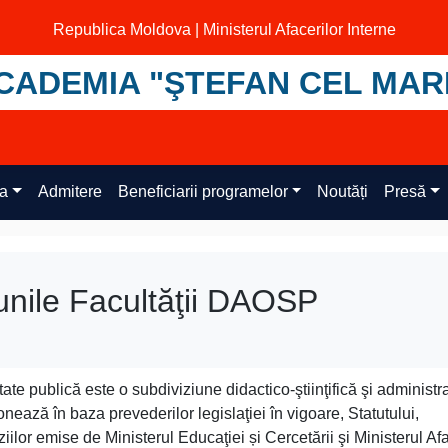
Republica Moldova | Ministerul Afacerilor Interne
CADEMIA "ŞTEFAN CEL MAR
ța
Admitere
Beneficiarii programelor
Noutăți
Presă
unile Facultăţii DAOSP
tate publică este o subdiviziune didactico-ştiinţifică şi administr
ează în baza prevederilor legislaţiei în vigoare, Statutului,
ziilor emise de Ministerul Educaţiei și Cercetării şi Ministerul Afa