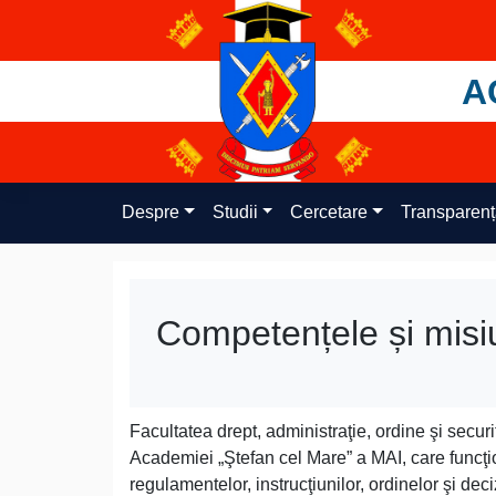
Skip
to
content
A
Despre
Studii
Cercetare
Transparen
Competențele și misi
Facultatea drept, administraţie, ordine şi securi
Academiei „Ştefan cel Mare” a MAI, care funcţion
regulamentelor, instrucţiunilor, ordinelor şi deci