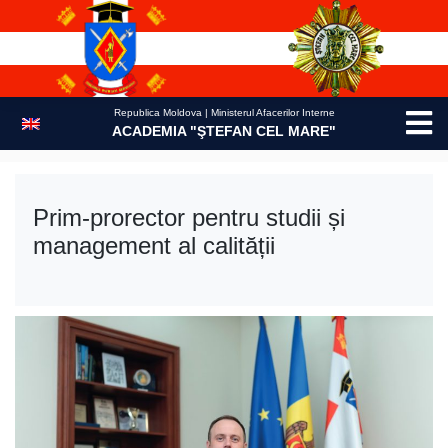
Skip
to
content
Republica Moldova | Ministerul Afacerilor Interne
ACADEMIA "ŞTEFAN CEL MARE"
Prim-prorector pentru studii și
management al calității