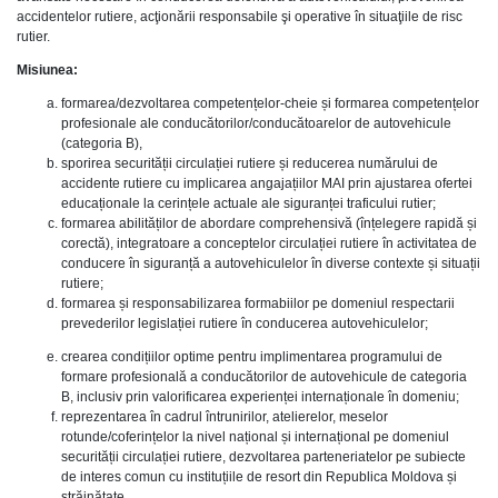
accidentelor rutiere, acţionării responsabile şi operative în situaţiile de risc
rutier.
Misiunea:
formarea/dezvoltarea competențelor-cheie și formarea competențelor
profesionale ale conducătorilor/conducătoarelor de autovehicule
(categoria B),
sporirea securității circulației rutiere și reducerea numărului de
accidente rutiere cu implicarea angajațiilor MAI prin ajustarea ofertei
educaționale la cerințele actuale ale siguranței traficului rutier;
formarea abilităților de abordare comprehensivă (înțelegere rapidă și
corectă), integratoare a conceptelor circulației rutiere în activitatea de
conducere în siguranță a autovehiculelor în diverse contexte și situații
rutiere;
formarea și responsabilizarea formabiilor pe domeniul respectarii
prevederilor legislației rutiere în conducerea autovehiculelor;
crearea condițiilor optime pentru implimentarea programului de
formare profesională a conducătorilor de autovehicule de categoria
B, inclusiv prin valorificarea experienței internaționale în domeniu;
reprezentarea în cadrul întrunirilor, atelierelor, meselor
rotunde/coferințelor la nivel național și internațional pe domeniul
securității circulației rutiere, dezvoltarea parteneriatelor pe subiecte
de interes comun cu instituțiile de resort din Republica Moldova și
străinătate.