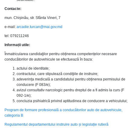
Contacte:
mun. Chișinău, str. Sfânta Vineri, 7
e-mail:
arcadie.turcan@mai.gov.md
tel: 079211246
Informații utile:
Înmatricularea candidaţilor pentru obținerea competențelor necesare
conducătorilor de autovehicule se efectuează în baza:
actului de identitate;
contractului, care stipulează condiţiile de instruire;
adeverința medicală a candidatului pentru obținerea permisului de
conducere (F 083/e);
avizul consultativ narcologic pentru dreptul de a fi admis la curs (F
092-1/e);
concluzia psihiatrică privind aptitudinea de conducere a vehiculului;
Program de formare profesională a conducătorilor auto de autovehicule,
categoria B
Regulamentul departamentului instruire auto și legislație rutieră