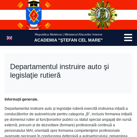
Skip
to
content
Republica Moldova | Ministerul Afacerilor Interne
ACADEMIA "ŞTEFAN CEL MARE"
Departamentul instruire auto şi
legislaţie rutieră
Informații generale.
Departamentul instruire auto și legislație rutieră exercită instruirea ințială a
conducătorilor de autovehicule pentru categoria „B”, inclusiv formarea inițială
pe domeniul rutier al funcționarilor publici cu statut special angajați din sursă
externă, precum și de dezvoltare (formare) profesională continuă a
personalului MAI, orientată spre formarea competenţelor profesionale
avansate necesare în conducerea defensivă a autovehiculului, prevenirea