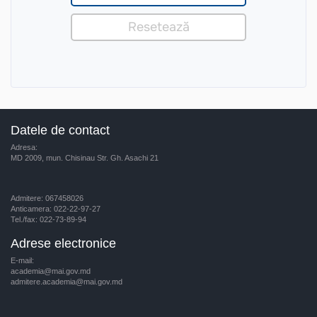
Datele de contact
Adresa:
MD 2009, mun. Chisinau Str. Gh. Asachi 21
Admitere: 067458026
Anticamera: 022-22-97-27
Tel./fax: 022-73-89-94
Adrese electronice
E-mail:
academia@mai.gov.md
admitere.academia@mai.gov.md