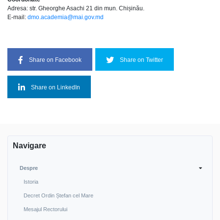
Adresa: str. Gheorghe Asachi 21 din mun. Chișinău.
E-mail:
dmo.academia@mai.gov.md
Share on Facebook
Share on Twitter
Share on LinkedIn
Navigare
Despre
Istoria
Decret Ordin Ștefan cel Mare
Mesajul Rectorului