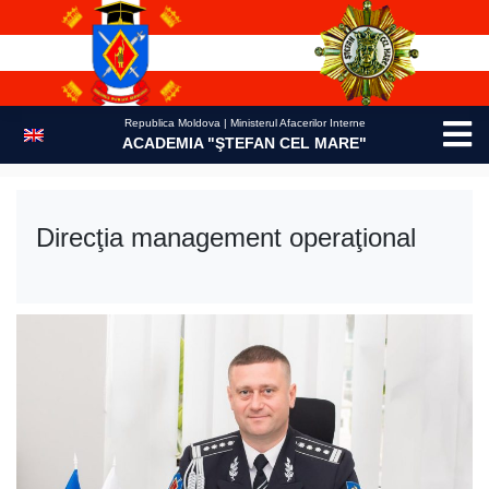
Skip
to
content
Republica Moldova | Ministerul Afacerilor Interne
ACADEMIA "ŞTEFAN CEL MARE"
Direcţia management operaţional