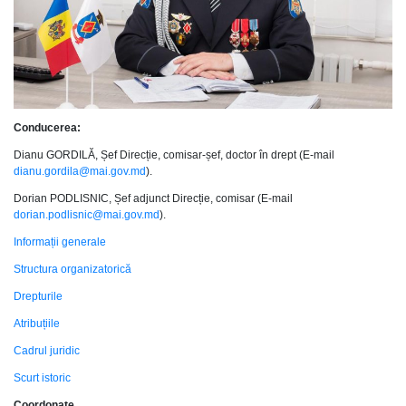
Conducerea:
Dianu GORDILĂ, Șef Direcție, comisar-șef, doctor în drept (E-mail
dianu.gordila@mai.gov.md
).
Dorian PODLISNIC, Șef adjunct Direcție, comisar (E-mail
dorian.podlisnic@mai.gov.md
).
Informații generale
Structura organizatorică
Drepturile
Atribuțiile
Cadrul juridic
Scurt istoric
Coordonate