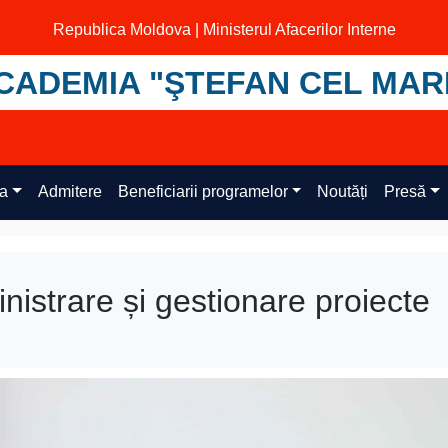
Republica Moldova | Ministerul Afacerilor Interne
CADEMIA "ŞTEFAN CEL MAR
ța
Admitere
Beneficiarii programelor
Noutăți
Presă
nistrare și gestionare proiecte