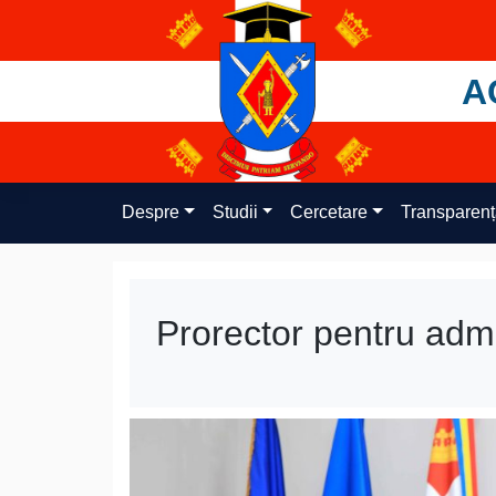
Skip
to
content
A
Despre
Studii
Cercetare
Transparen
Prorector pentru admi