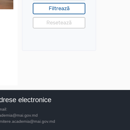
drese electronice
ail:
ademia@mai.gov.md
mitere.academia@mai.gov.md