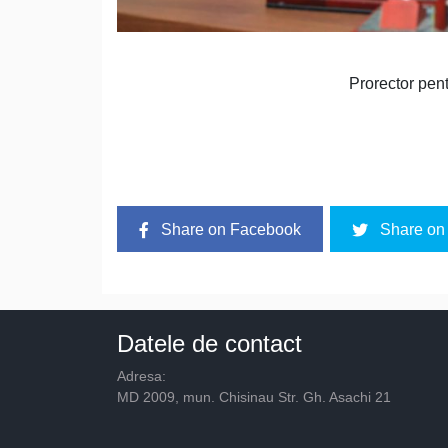
Prorector pent
Share on Facebook
Share on 
Datele de contact
Adresa:
MD 2009, mun. Chisinau Str. Gh. Asachi 21