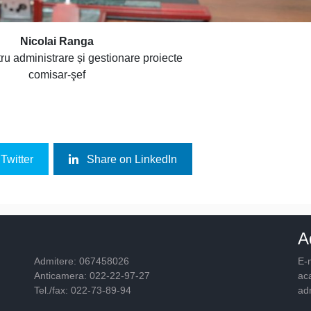
Nicolai Ranga
ru administrare și gestionare proiecte
comisar-şef
Twitter
Share on LinkedIn
A
Admitere: 067458026
E-m
Anticamera: 022-22-97-27
ac
Tel./fax: 022-73-89-94
ad