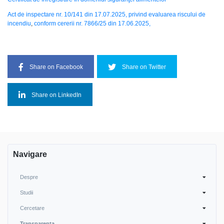
Act de inspectare nr. 10/141 din 17.07.2025,
privind evaluarea riscului de
incendiu
,
conform cererii nr. 7866/25 din 17.06.2025,
Share on Facebook
Share on Twitter
Share on LinkedIn
Navigare
Despre
Studii
Cercetare
Transparența