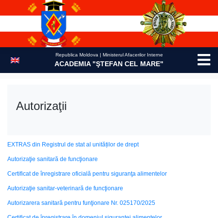
Skip
to
content
Republica Moldova | Ministerul Afacerilor Interne
ACADEMIA "ŞTEFAN CEL MARE"
Autorizaţii
EXTRAS din Registrul de stat al unităților de drept
Autorizaţie sanitară de funcţionare
Certificat de înregistrare oficială pentru siguranţa alimentelor
Autorizaţie sanitar-veterinară de funcţionare
Autorizarera sanitară pentru funţionare Nr. 025170/2025
Certificat de înregistrare în domeniul siguranţei alimentelor