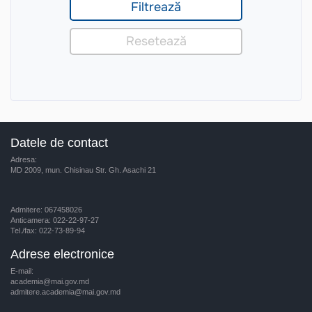
Datele de contact
Adresa:
MD 2009, mun. Chisinau Str. Gh. Asachi 21
Admitere: 067458026
Anticamera: 022-22-97-27
Tel./fax: 022-73-89-94
Adrese electronice
E-mail:
academia@mai.gov.md
admitere.academia@mai.gov.md