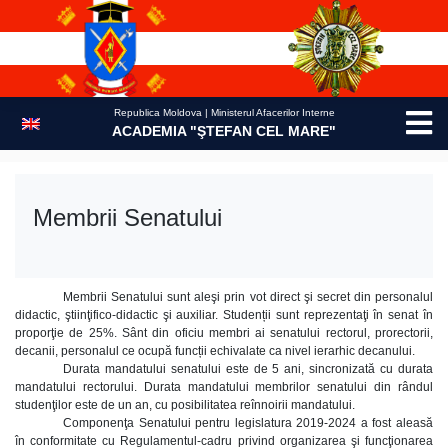
Skip
to
content
Republica Moldova | Ministerul Afacerilor Interne
ACADEMIA "ŞTEFAN CEL MARE"
Membrii Senatului
Membrii Senatului sunt aleşi prin vot direct şi secret din personalul
didactic, ştiinţifico-didactic şi auxiliar. Studenții sunt reprezentaţi în senat în
proporţie de 25%. Sânt din oficiu membri ai senatului rectorul, prorectorii,
decanii, personalul ce ocupă funcții echivalate ca nivel ierarhic decanului.
Durata mandatului senatului este de 5 ani, sincronizată cu durata
mandatului rectorului. Durata mandatului membrilor senatului din rândul
studenţilor este de un an, cu posibilitatea reînnoirii mandatului.
Componenţa Senatului pentru legislatura 2019-2024 a fost aleasă
în conformitate cu Regulamentul-cadru privind organizarea şi funcţionarea