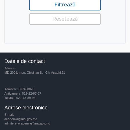
Datele de contact
Adresa:
MD 2009, mun. Chisinau Str. Gh. Asachi 21
Admitere: 067458026
Anticamera: 022-22-97-27
Tel./fax: 022-73-89-94
Adrese electronice
E-mail:
academia@mai.gov.md
admitere.academia@mai.gov.md