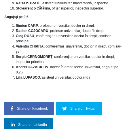
Raisa ISTRATE
, asistent universitar, masterandă, inspector.
Stolearenco Cătălina,
ofiţer superior, inspector superior.
Angajaţi pe 0,5
:
Simion CARP
, profesor universitar, doctor în drept.
Radion COJOCARU
, profesor universitar, doctor în drept.
Oleg RUSU
, conferenţiar universitar, doctor în drept, comisar
principal.
Valentin CHIRIŢA
, conferenţiar universitar, doctor în drept, comisar-
şef.
Sergiu CERNOMOREŢ
, conferenţiar universitar, doctor în drept,
inspector principal.
Andrei CAZACICOV
, doctor în drept, lector universitar, angajat pe
0,25.
Lilia LUPAȘCO
, asistent universitar, doctorandă.
Share on Facebook
Share on Twitter
Share on LinkedIn