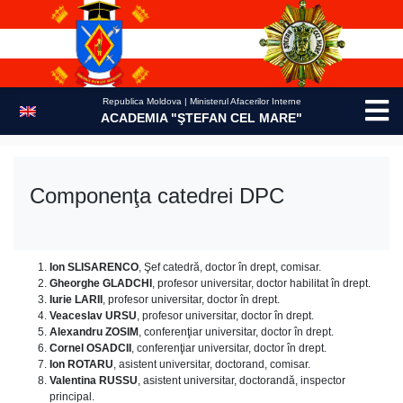
Skip
to
content
Republica Moldova | Ministerul Afacerilor Interne
ACADEMIA "ŞTEFAN CEL MARE"
Componenţa catedrei DPC
Ion SLISARENCO
, Şef catedră, doctor în drept, comisar.
Gheorghe GLADCHI
, profesor universitar, doctor habilitat în drept.
Iurie LARII
, profesor universitar, doctor în drept.
Veaceslav URSU
, profesor universitar, doctor în drept.
Alexandru ZOSIM
, conferenţiar universitar, doctor în drept.
Cornel OSADCII
, conferenţiar universitar, doctor în drept.
Ion ROTARU
, asistent universitar, doctorand, comisar.
Valentina RUSSU
, asistent universitar, doctorandă, inspector
principal.