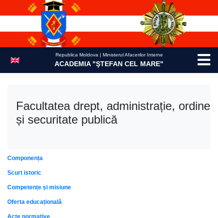
Skip
to
content
Republica Moldova | Ministerul Afacerilor Interne
ACADEMIA "ŞTEFAN CEL MARE"
Facultatea drept, administrație, ordine
și securitate publică
Componența
Scurt istoric
Competențe și misiune
Oferta educațională
Acte normative