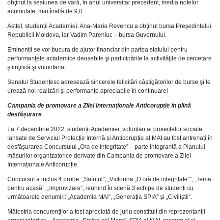
obţinut la sesiunea de vară, în anul universitar precedent, media notelor
acumulate, mai înaltă de 9,0.
Astfel, studenții Academiei: Ana-Maria Revencu a obţinut bursa Preşedintelui
Republicii Moldova, iar Vadim Pareniuc – bursa Guvernului.
Eminenții se vor bucura de ajutor financiar din partea statului pentru
performanţele academice deosebite şi participările la activităţile de cercetare
ştiinţifică şi voluntariat.
Senatul Studențesc adresează sincerele felicitări câştigătorilor de burse şi le
urează noi realizări și performanțe apreciabile în continuare!
Campania de promovare a Zilei Internaționale Anticorupție în plină
desfășurare
La 7 decembrie 2022, studenții Academiei, voluntari ai proiectelor sociale
lansate de Serviciul Protecție Internă și Anticorupție al MAI au fost antrenați în
desfășurarea Concursului „Ora de integritate” – parte integrantă a Planului
măsurilor organizatorice derivate din Campania de promovare a Zilei
Internaționale Anticorupție.
Concursul a inclus 4 probe: „Salutul”, „Victorina „O oră de integritate””, „Tema
pentru acasă”, „Improvizare”, reunind în scenă 3 echipe de studenți cu
următoarele denumiri: „Academia MAI”, „Generația SPIA” și „Civiliștii”.
Măiestria concurenților a fost apreciată de juriu constituit din reprezentanții