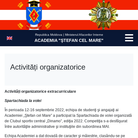
Skip
to
content
Republica Moldova | Ministerul Afacerilor Interne
ACADEMIA "ŞTEFAN CEL MARE"
Activități organizatorice
Activități organizatorice extracurriculare
Spartachiada la volei
În perioada 12-16 septembrie 2022, echipa de studenţi şi angajaţi ai
Academiei „Ştefan cel Mare” a participat la Spartachiada de volei organizată
de Clubul sportiv central „Dinamo”, ediţia 2022. Competiţia s-a desfăşurat
între autorităţile administrative şi instituţiile din subordinea MAI.
Echipa Academiei a dat dovadă de caracter şi măiestrie, clasându-se pe