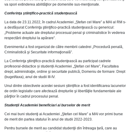
va spori extinderea abilităţilor pe domeniile sus-menţionate.
Conferinţa ştiinţifico-practică studenţească
La data de 23.11.2022, în cadrul Academiei „Ștefan cel Mare” a MAI al RM s-
a desfășurat Conferinţa ştiinţifico-practică studenţească cu genericul:
„Probleme actuale ale dreptului procesual penal şi criminalistice în vederea
respectării dreptului la apărare”.
Evenimentul a fost organizat de către membrii catedrei „Procedură penală,
Criminalistică şi Securitate informaţională”.
La Conferinţa ştiinţifico-practică studenţească au participat cadrele
profesoral-didactice și studenții Academiei „Ştefan cel Mare”, Facultatea
drept, administraţie, ordine şi securitate publică, Domeniu de formare: Drept
(buget/taxa), anul de studii III-IV.
Unul dintre obiectivele acestei sesiuni științifice a fost identificarea lacunelor
de ordin legislativ care afectează drepturile şi libertăţile fundamentale ale
părţilor în cadrul procesului penal.
Studenţii Academiei beneficiari ai burselor de merit
Cei mai buni studenţi ai Academiei „Ştefan cel Mare” a MAI vor primi burse
de merit din partea statului în anul de studii 2022-2023.
Pentru bursele de merit au candidat studenţii din întreaga țară, care au