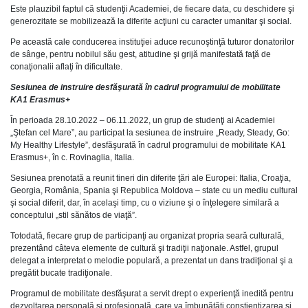
Este plauzibil faptul că studenţii Academiei, de fiecare data, cu deschidere şi
generozitate se mobilizează la diferite acţiuni cu caracter umanitar şi social.
Pe această cale conducerea instituţiei aduce recunoştinţă tuturor donatorilor
de sânge, pentru nobilul său gest, atitudine şi grijă manifestată faţă de
conaţionalii aflaţi în dificultate.
Sesiunea de instruire desfăşurată în cadrul programului de mobilitate
KA1 Erasmus+
În perioada 28.10.2022 – 06.11.2022, un grup de studenţi ai Academiei
„Ştefan cel Mare”, au participat la sesiunea de instruire „Ready, Steady, Go:
My Healthy Lifestyle”, desfăşurată în cadrul programului de mobilitate KA1
Erasmus+, în c. Rovinaglia, Italia.
Sesiunea prenotată a reunit tineri din diferite ţări ale Europei: Italia, Croaţia,
Georgia, România, Spania şi Republica Moldova – state cu un mediu cultural
şi social diferit, dar, în acelaşi timp, cu o viziune şi o înţelegere similară a
conceptului „stil sănătos de viaţă”.
Totodată, fiecare grup de participanţi au organizat propria seară culturală,
prezentând câteva elemente de cultură şi tradiţii naţionale. Astfel, grupul
delegat a interpretat o melodie populară, a prezentat un dans tradiţional şi a
pregătit bucate tradiţionale.
Programul de mobilitate desfăşurat a servit drept o experienţă inedită pentru
dezvoltarea personală şi profesională, care va îmbunătăţi conştientizarea şi