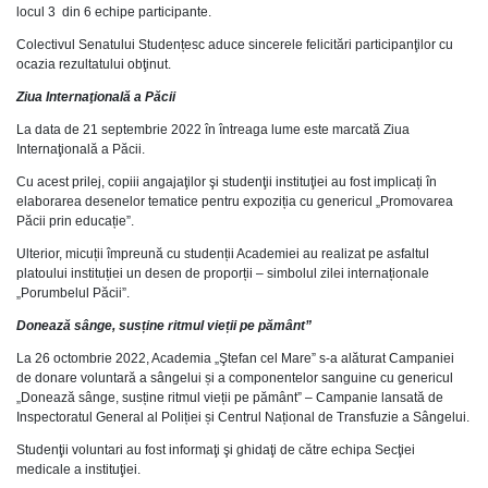
locul 3 din 6 echipe participante.
Colectivul Senatului Studențesc aduce sincerele felicitări participanţilor cu
ocazia rezultatului obţinut.
Ziua Internaţională a Păcii
La data de 21 septembrie 2022 în întreaga lume este marcată Ziua
Internaţională a Păcii.
Cu acest prilej, copiii angajaţilor şi studenţii instituţiei au fost implicați în
elaborarea desenelor tematice pentru expoziția cu genericul „Promovarea
Păcii prin educație”.
Ulterior, micuții împreună cu studenții Academiei au realizat pe asfaltul
platoului instituției un desen de proporții – simbolul zilei internaționale
„Porumbelul Păcii”.
Donează sânge, susține ritmul vieții pe pământ”
La 26 octombrie 2022, Academia „Ştefan cel Mare” s-a alăturat Campaniei
de donare voluntară a sângelui și a componentelor sanguine cu genericul
„Donează sânge, susține ritmul vieții pe pământ” – Campanie lansată de
Inspectoratul General al Poliției și Centrul Național de Transfuzie a Sângelui.
Studenţii voluntari au fost informaţi şi ghidaţi de către echipa Secţiei
medicale a instituţiei.