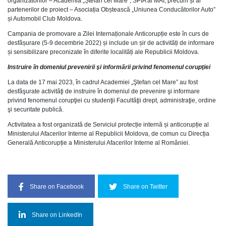
organizatorilor – Academia „Ștefan cel Mare”, SPIA al MAI, precum și ai
partenerilor de proiect – Asociația Obștească „Uniunea Conducătorilor Auto”
și Automobil Club Moldova.
Campania de promovare a Zilei Internaționale Anticorupție este în curs de
desfășurare (5-9 decembrie 2022) și include un șir de activități de informare
și sensibilizare preconizate în diferite localități ale Republicii Moldova.
Instruire în domeniul prevenirii şi informării privind fenomenul corupţiei
La data de 17 mai 2023, în cadrul Academiei „Ştefan cel Mare” au fost
desfăşurate activităţi de instruire în domeniul de prevenire şi informare
privind fenomenul corupţiei cu studenţii Facultăţii drept, administraţie, ordine
şi securitate publică.
Activitatea a fost organizată de Serviciul protecție internă și anticorupție al
Ministerului Afacerilor Interne al Republicii Moldova, de comun cu Direcția
Generală Anticorupție a Ministerului Afacerilor Interne al României.
Share on Facebook
Share on Twitter
Share on LinkedIn