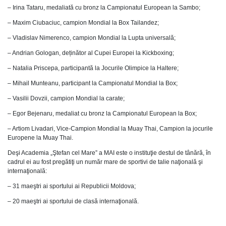
– Irina Tataru, medaliată cu bronz la Campionatul European la Sambo;
– Maxim Ciubaciuc, campion Mondial la Box Tailandez;
– Vladislav Nimerenco, campion Mondial la Lupta universală;
– Andrian Gologan, deținător al Cupei Europei la Kickboxing;
– Natalia Priscepa, participantă la Jocurile Olimpice la Haltere;
– Mihail Munteanu, participant la Campionatul Mondial la Box;
– Vasilii Dovzii, campion Mondial la carate;
– Egor Bejenaru, medaliat cu bronz la Campionatul European la Box;
– Artiom Livadari, Vice-Campion Mondial la Muay Thai, Campion la jocurile
Europene la Muay Thai.
Deşi Academia „Ştefan cel Mare” a MAI este o instituţie destul de tânără, în
cadrul ei au fost pregătiţi un număr mare de sportivi de talie naţională şi
internaţională:
– 31 maeştri ai sportului ai Republicii Moldova;
– 20 maeştri ai sportului de clasă internaţională.