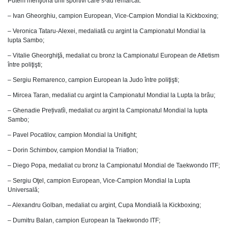
Putem menţiona unii sportivi care s-au remarcat:
– Ivan Gheorghiu, campion European, Vice-Campion Mondial la Kickboxing;
– Veronica Tataru-Alexei, medaliată cu argint la Campionatul Mondial la
lupta Sambo;
– Vitalie Gheorghiţă, medaliat cu bronz la Campionatul European de Atletism
între poliţişti;
– Sergiu Remarenco, campion European la Judo între poliţişti;
– Mircea Taran, medaliat cu argint la Campionatul Mondial la Lupta la brâu;
– Ghenadie Prețivatîi, medaliat cu argint la Campionatul Mondial la lupta
Sambo;
– Pavel Pocatilov, campion Mondial la Unifight;
– Dorin Schimbov, campion Mondial la Triatlon;
– Diego Popa, medaliat cu bronz la Campionatul Mondial de Taekwondo ITF;
– Sergiu Oţel, campion European, Vice-Campion Mondial la Lupta
Universală;
– Alexandru Golban, medaliat cu argint, Cupa Mondială la Kickboxing;
– Dumitru Balan, campion European la Taekwondo ITF;