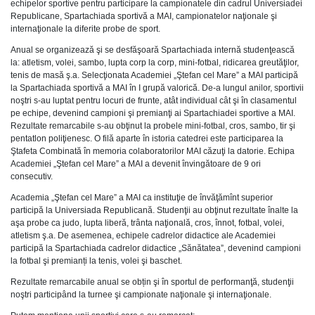
echipelor sportive pentru participare la campionatele din cadrul Universiadei
Republicane, Spartachiada sportivă a MAI, campionatelor naţionale şi
internaţionale la diferite probe de sport.
Anual se organizează şi se desfăşoară Spartachiada internă studenţească
la: atletism, volei, sambo, lupta corp la corp, mini-fotbal, ridicarea greutăţilor,
tenis de masă ş.a. Selecţionata Academiei „Ştefan cel Mare” a MAI participă
la Spartachiada sportivă a MAI în I grupă valorică. De-a lungul anilor, sportivii
noştri s-au luptat pentru locuri de frunte, atât individual cât şi în clasamentul
pe echipe, devenind campioni şi premianţi ai Spartachiadei sportive a MAI.
Rezultate remarcabile s-au obţinut la probele mini-fotbal, cros, sambo, tir şi
pentatlon poliţienesc. O filă aparte în istoria catedrei este participarea la
Ştafeta Combinată în memoria colaboratorilor MAI căzuţi la datorie. Echipa
Academiei „Ştefan cel Mare” a MAI a devenit învingătoare de 9 ori
consecutiv.
Academia „Ştefan cel Mare” a MAI ca instituţie de învăţămînt superior
participă la Universiada Republicană. Studenţii au obţinut rezultate înalte la
aşa probe ca judo, lupta liberă, trânta naţională, cros, înnot, fotbal, volei,
atletism ş.a. De asemenea, echipele cadrelor didactice ale Academiei
participă la Spartachiada cadrelor didactice „Sănătatea”, devenind campioni
la fotbal şi premianți la tenis, volei şi baschet.
Rezultate remarcabile anual se obțin şi în sportul de performanţă, studenţii
noştri participând la turnee şi campionate naţionale şi internaţionale.