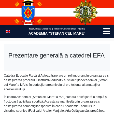
Skip
to
content
Republica Moldova | Ministerul Afacerilor Interne
ACADEMIA "ŞTEFAN CEL MARE"
Prezentare generală a catedrei EFA
Catedra Educaţie Fizică şi Autoapărare are un rol important în organizarea şi
desfăşurarea procesului instructiv-educativ al studenţilor Academiei „Ştefan
cel Mare” a MAI şi în perfecţionarea nivelului profesional al angajaţilor
acestei instituţii.
În cadrul Academiei „Ştefan cel Mare” a MAI, catedra desfăşoară o amplă şi
fructuoasă activitate sportivă. Aceasta se manifestă prin organizarea şi
desfăşurarea competiţiilor sportive în cadrul Academiei, concursuri –
victorine sportive (Festivalul Artelor Marţiale, Arta Ostăşească), pregătirea