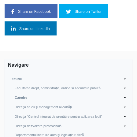
Share on Facebook
Share on Twitter
Share on LinkedIn
Navigare
Studii
Facultatea drept, administrație, ordine și securitate publică
Catedre
Direcţia studii şi management al calităţii
Direcţia “Centrul integrat de pregătire pentru aplicarea legii”
Direcţia dezvoltare profesională
Departamentul instruire auto şi legislaţie rutieră