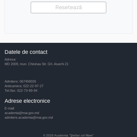
Datele de contact
Adresa:
MD 2009, mun. Chisinau Str. Gh. Asachi 21
Admitere: 067458026
Anticamera: 022-22-97-27
Tel./fax: 022-73-89-94
Adrese electronice
E-mail:
academia@mai.gov.md
admitere.academia@mai.gov.md
© 2026
Academia "Ştefan cel Mare"