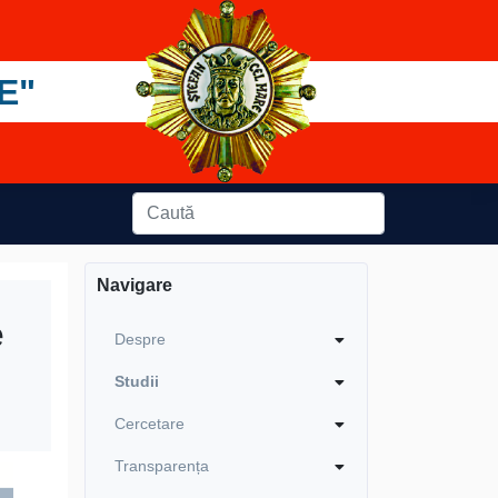
E"
Navigare
e
Despre
Studii
Cercetare
Transparența