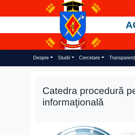
Skip
to
content
A
Despre
Studii
Cercetare
Transparen
Catedra procedură pen
informaţională