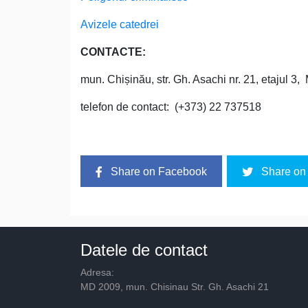
Avizele catedrei
CONTACTE:
mun. Chișinău, str. Gh. Asachi nr. 21, etajul 
telefon de contact: (+373) 22 737518
Share on Facebook
Share on 
Datele de contact
Adresa:
MD 2009, mun. Chisinau Str. Gh. Asachi 21