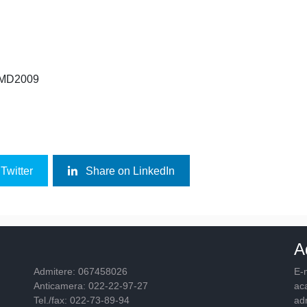
3, MD2009
Twitter
Share on LinkedIn
A
Admitere: 067458026
E-m
Anticamera: 022-22-97-27
ac
Tel./fax: 022-73-89-94
ad