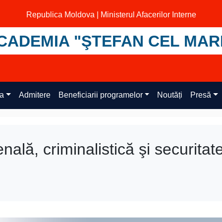
Republica Moldova | Ministerul Afacerilor Interne
CADEMIA "ŞTEFAN CEL MAR
ța
Admitere
Beneficiarii programelor
Noutăți
Presă
ală, criminalistică şi securitat