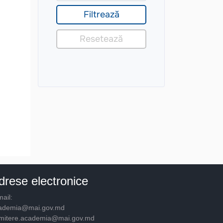
drese electronice
ail:
ademia@mai.gov.md
mitere.academia@mai.gov.md