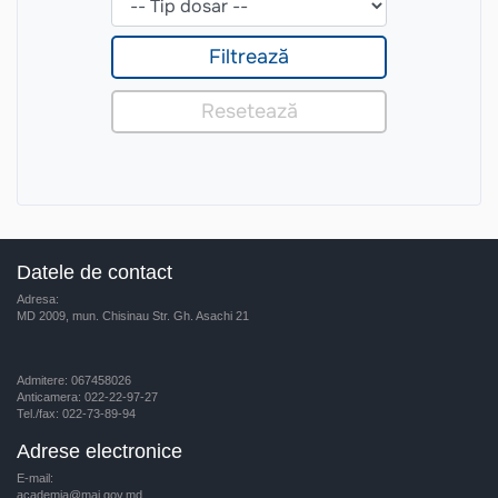
Datele de contact
Adresa:
MD 2009, mun. Chisinau Str. Gh. Asachi 21
Admitere: 067458026
Anticamera: 022-22-97-27
Tel./fax: 022-73-89-94
Adrese electronice
E-mail:
academia@mai.gov.md