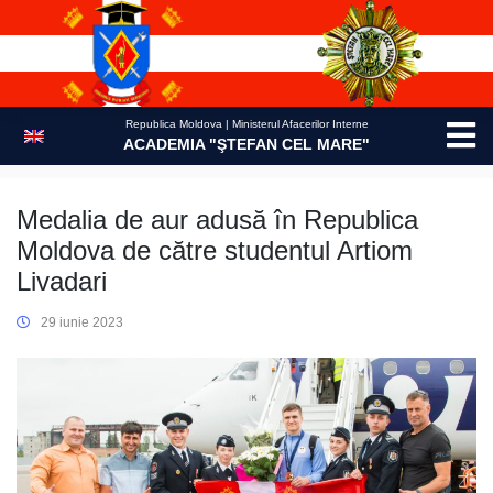
Skip
to
content
Republica Moldova | Ministerul Afacerilor Interne
ACADEMIA "ŞTEFAN CEL MARE"
Medalia de aur adusă în Republica
Moldova de către studentul Artiom
Livadari
29 iunie 2023