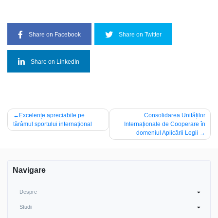
Share on Facebook
Share on Twitter
Share on LinkedIn
Navigare
Excelențe apreciabile pe
Consolidarea Unităților
tărâmul sportului internațional
Internaționale de Cooperare în
în
domeniul Aplicării Legii
articole
Navigare
Despre
Studii