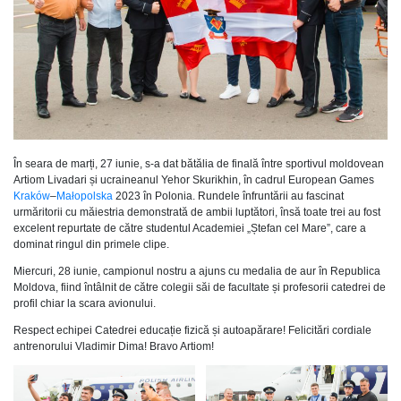
În seara de marți, 27 iunie, s-a dat bătălia de finală între sportivul moldovean
Artiom Livadari și ucraineanul Yehor Skurikhin, în cadrul European Games
Kraków
–
Małopolska
2023 în Polonia. Rundele înfruntării au fascinat
urmăritorii cu măiestria demonstrată de ambii luptători, însă toate trei au fost
excelent repurtate de către studentul Academiei „Ștefan cel Mare”, care a
dominat ringul din primele clipe.
Miercuri, 28 iunie, campionul nostru a ajuns cu medalia de aur în Republica
Moldova, fiind întâlnit de către colegii săi de facultate și profesorii catedrei de
profil chiar la scara avionului.
Respect echipei Catedrei educație fizică și autoapărare! Felicitări cordiale
antrenorului Vladimir Dima! Bravo Artiom!