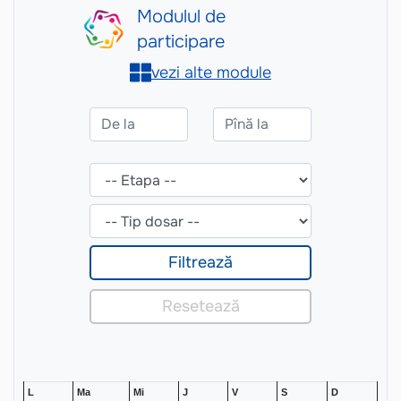
L
Ma
Mi
J
V
S
D