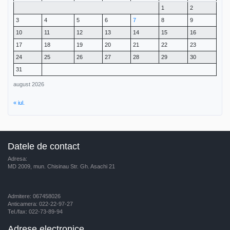
1
2
3
4
5
6
7
8
9
10
11
12
13
14
15
16
17
18
19
20
21
22
23
24
25
26
27
28
29
30
31
august 2026
« iul.
Datele de contact
Adresa:
MD 2009, mun. Chisinau Str. Gh. Asachi 21
Admitere: 067458026
Anticamera: 022-22-97-27
Tel./fax: 022-73-89-94
Adrese electronice