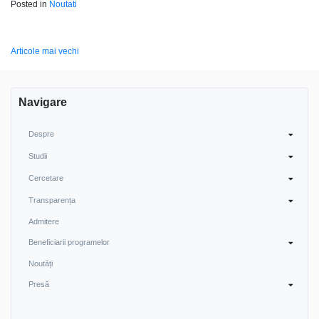
Posted in
Noutati
Navigare
Articole mai vechi
în
articole
Navigare
Despre
Studii
Cercetare
Transparența
Admitere
Beneficiarii programelor
Noutăți
Presă