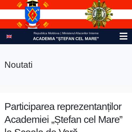
Skip
to
content
Republica Moldova | Ministerul Afacerilor Interne
ACADEMIA "ŞTEFAN CEL MARE"
Noutati
Participarea reprezentanților
Academiei „Ștefan cel Mare”