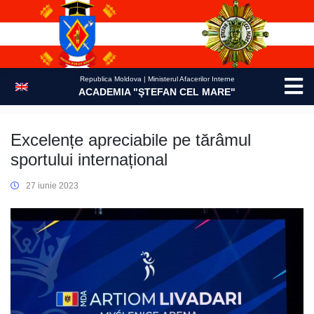
Skip
to
content
Republica Moldova | Ministerul Afacerilor Interne
ACADEMIA "ŞTEFAN CEL MARE"
Excelențe apreciabile pe tărâmul
sportului internațional
27 iunie 2023