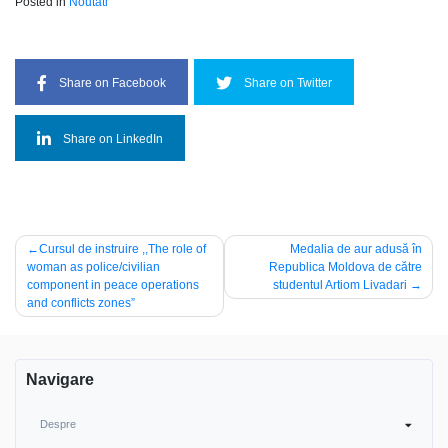
Posted in
Noutati
Share on Facebook
Share on Twitter
Share on LinkedIn
Navigare
Cursul de instruire ,,The role of
Medalia de aur adusă în
woman as police/civilian
Republica Moldova de către
în
component in реасе operations
studentul Artiom Livadari
articole
and conflicts zones”
Navigare
Despre