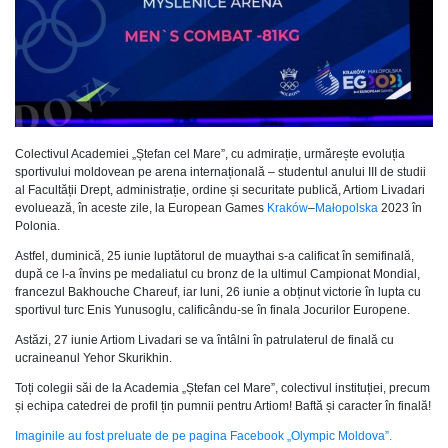
Colectivul Academiei „Ștefan cel Mare”, cu admirație, urmărește evoluția
sportivului moldovean pe arena internațională – studentul anului III de studii
al Facultății Drept, administrație, ordine și securitate publică, Artiom Livadari
evoluează, în aceste zile, la European Games
Kraków
–
Małopolska
2023 în
Polonia.
Astfel, duminică, 25 iunie luptătorul de muaythai s-a calificat în semifinală,
după ce l-a învins pe medaliatul cu bronz de la ultimul Campionat Mondial,
francezul Bakhouche Chareuf, iar luni, 26 iunie a obținut victorie în lupta cu
sportivul turc Enis Yunusoglu, calificându-se în finala Jocurilor Europene.
Astăzi, 27 iunie Artiom Livadari se va întâlni în patrulaterul de finală cu
ucraineanul Yehor Skurikhin.
Toți colegii săi de la Academia „Ștefan cel Mare”, colectivul instituției, precum
și echipa catedrei de profil țin pumnii pentru Artiom! Baftă și caracter în finală!
Imaginile au fost preluate de pe pagina Facebook „Olympic Moldova”.