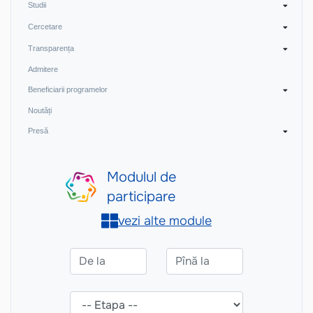
Studii
Cercetare
Transparența
Admitere
Beneficiarii programelor
Noutăți
Presă