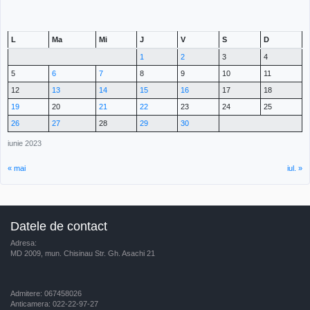
L
Ma
Mi
J
V
S
D
1
2
3
4
5
6
7
8
9
10
11
12
13
14
15
16
17
18
19
20
21
22
23
24
25
26
27
28
29
30
iunie 2023
« mai
iul. »
Datele de contact
Adresa:
MD 2009, mun. Chisinau Str. Gh. Asachi 21
Admitere: 067458026
Anticamera: 022-22-97-27