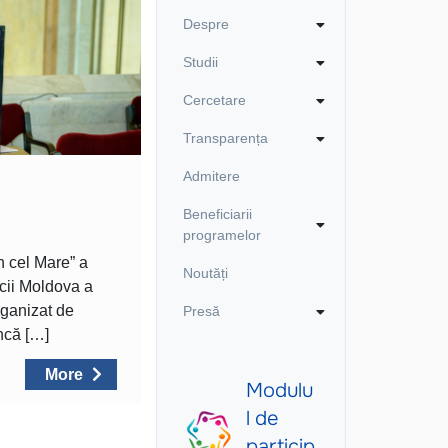
Despre
Studii
Cercetare
Transparența
Admitere
Beneficiarii
programelor
 cel Mare” a
Noutăți
icii Moldova a
rganizat de
Presă
ncă […]
More