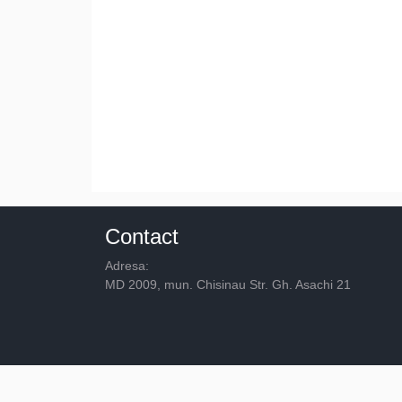
Contact
Adresa:
MD 2009, mun. Chisinau Str. Gh. Asachi 21