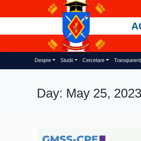
Skip
to
content
A
Despre
Studii
Cercetare
Transparen
Day:
May 25, 202