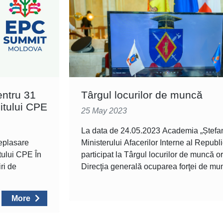
entru 31
Târgul locurilor de muncă
itului CPE
25 May 2023
La data de 24.05.2023 Academia „Ștefan
deplasare
Ministerului Afacerilor Interne al Republ
tului CPE În
participat la Târgul locurilor de muncă o
ri de
Direcţia generală ocuparea forţei de mu
More