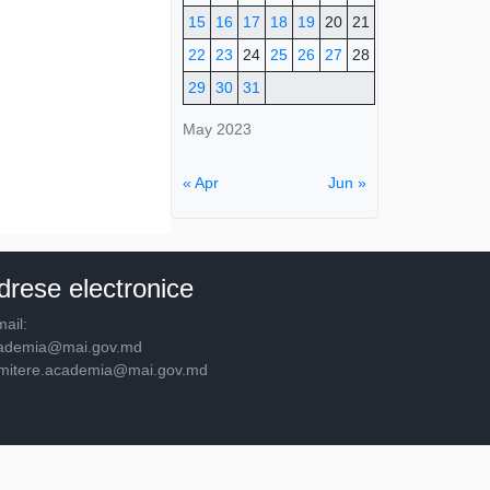
15
16
17
18
19
20
21
22
23
24
25
26
27
28
29
30
31
May 2023
« Apr
Jun »
drese electronice
ail:
ademia@mai.gov.md
mitere.academia@mai.gov.md