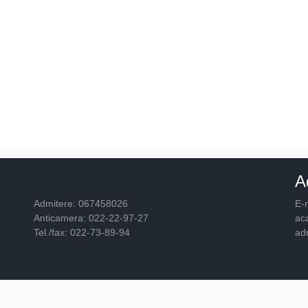
A
Admitere: 067458026
E-m
Anticamera: 022-22-97-27
ac
Tel./fax: 022-73-89-94
ad
© 2026
Academia "Ştefan cel Mare"