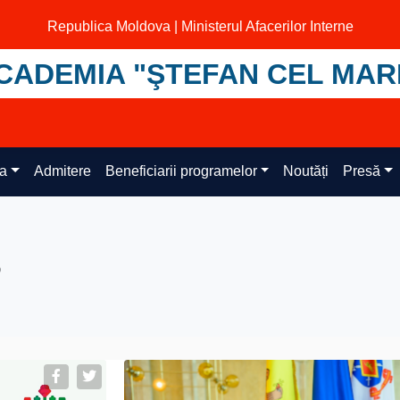
Republica Moldova | Ministerul Afacerilor Interne
CADEMIA "ŞTEFAN CEL MAR
ța
Admitere
Beneficiarii programelor
Noutăți
Presă
3