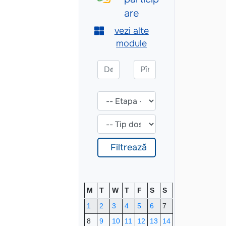
M
T
W
T
F
S
S
1
2
3
4
5
6
7
8
9
10
11
12
13
14