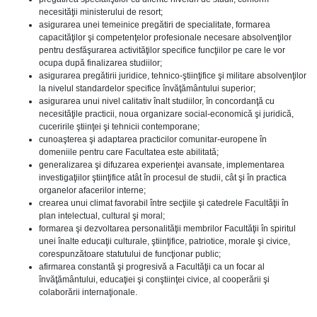
necesităţii ministerului de resort;
asigurarea unei temeinice pregătiri de specialitate, formarea
capacităţilor şi competenţelor profesionale necesare absolvenţilor
pentru desfăşurarea activităţilor specifice funcţiilor pe care le vor
ocupa după finalizarea studiilor;
asigurarea pregătirii juridice, tehnico-ştiinţifice şi militare absolvenţilor
la nivelul standardelor specifice învăţământului superior;
asigurarea unui nivel calitativ înalt studiilor, în concordanţă cu
necesităţile practicii, noua organizare social-economică şi juridică,
cuceririle ştiinţei şi tehnicii contemporane;
cunoaşterea şi adaptarea practicilor comunitar-europene în
domeniile pentru care Facultatea este abilitată;
generalizarea şi difuzarea experienţei avansate, implementarea
investigaţiilor ştiinţifice atât în procesul de studii, cât şi în practica
organelor afacerilor interne;
crearea unui climat favorabil între secţiile şi catedrele Facultăţii în
plan intelectual, cultural şi moral;
formarea şi dezvoltarea personalităţii membrilor Facultăţii în spiritul
unei înalte educaţii culturale, ştiinţifice, patriotice, morale şi civice,
corespunzătoare statutului de funcţionar public;
afirmarea constantă şi progresivă a Facultăţii ca un focar al
învăţământului, educaţiei şi conştiinţei civice, al cooperării şi
colaborării internaţionale.