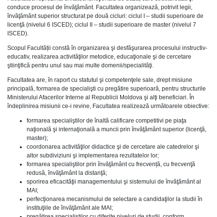
conduce procesul de învăţământ. Facultatea organizează, potrivit legii,
învăţământ superior structurat pe două cicluri: ciclul I – studii superioare de
licenţă (nivelul 6 ISCED); ciclul II – studii superioare de master (nivelul 7
ISCED).
Scopul Facultății constă în organizarea şi desfăşurarea procesului instructiv-
educativ, realizarea activităţilor metodice, educaţionale şi de cercetare
ştiinţifică pentru unul sau mai multe domenii/specialităţi.
Facultatea are, în raport cu statutul şi competenţele sale, drept misiune
principală, formarea de specialişti cu pregătire superioară, pentru structurile
Ministerului Afacerilor Interne al Republicii Moldova şi alţi beneficiari. În
îndeplinirea misiunii ce-i revine, Facultatea realizează următoarele obiective:
formarea specialiştilor de înaltă calificare competitivi pe piaţa
naţională şi internaţională a muncii prin învăţământ superior (licenţă,
master);
coordonarea activităţilor didactice şi de cercetare ale catedrelor şi
altor subdiviziuni şi implementarea rezultatelor lor;
formarea specialiştilor prin învăţământ cu frecvență, cu frecvenţă
redusă, învăţământ la distanţă;
sporirea eficacităţii managementului şi sistemului de învăţământ al
MAI;
perfecţionarea mecanismului de selectare a candidaţilor la studii în
instituţiile de învăţământ ale MAI;
pregătirea specialiştilor cu diferite niveluri de studii, conform