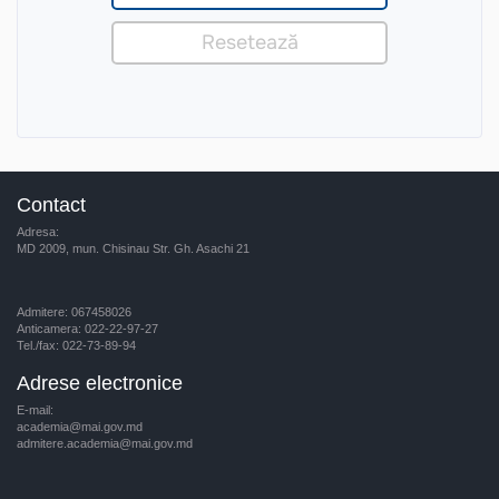
Contact
Adresa:
MD 2009, mun. Chisinau Str. Gh. Asachi 21
Admitere: 067458026
Anticamera: 022-22-97-27
Tel./fax: 022-73-89-94
Adrese electronice
E-mail:
academia@mai.gov.md
admitere.academia@mai.gov.md