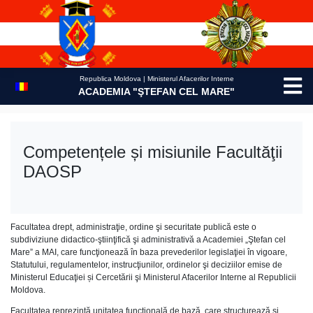
Skip
to
content
Republica Moldova | Ministerul Afacerilor Interne
ACADEMIA "ŞTEFAN CEL MARE"
Competențele și misiunile Facultăţii
DAOSP
Facultatea drept, administraţie, ordine şi securitate publică este o
subdiviziune didactico-ştiinţifică şi administrativă a Academiei „Ştefan cel
Mare” a MAI, care funcţionează în baza prevederilor legislaţiei în vigoare,
Statutului, regulamentelor, instrucţiunilor, ordinelor şi deciziilor emise de
Ministerul Educaţiei și Cercetării şi Ministerul Afacerilor Interne al Republicii
Moldova.
Facultatea reprezintă unitatea funcţională de bază, care structurează şi