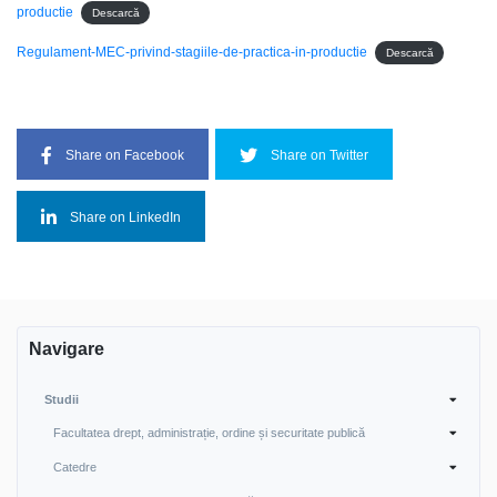
productie
Descarcă
Regulament-MEC-privind-stagiile-de-practica-in-productie
Descarcă
Share on Facebook
Share on Twitter
Share on LinkedIn
Navigare
Studii
Facultatea drept, administrație, ordine și securitate publică
Catedre