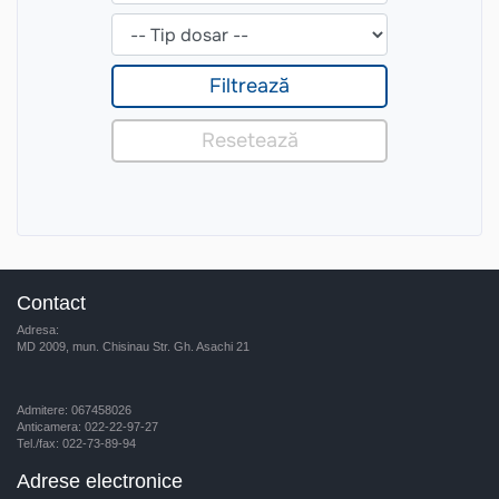
Contact
Adresa:
MD 2009, mun. Chisinau Str. Gh. Asachi 21
Admitere: 067458026
Anticamera: 022-22-97-27
Tel./fax: 022-73-89-94
Adrese electronice