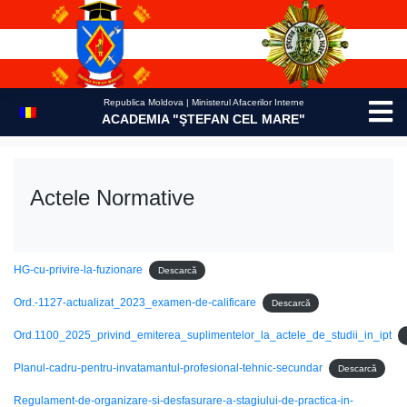
Skip
to
content
Republica Moldova | Ministerul Afacerilor Interne
ACADEMIA "ŞTEFAN CEL MARE"
Actele Normative
HG-cu-privire-la-fuzionare
Descarcă
Ord.-1127-actualizat_2023_examen-de-calificare
Descarcă
Ord.1100_2025_privind_emiterea_suplimentelor_la_actele_de_studii_in_ipt
Planul-cadru-pentru-invatamantul-profesional-tehnic-secundar
Descarcă
Regulament-de-organizare-si-desfasurare-a-stagiului-de-practica-in-