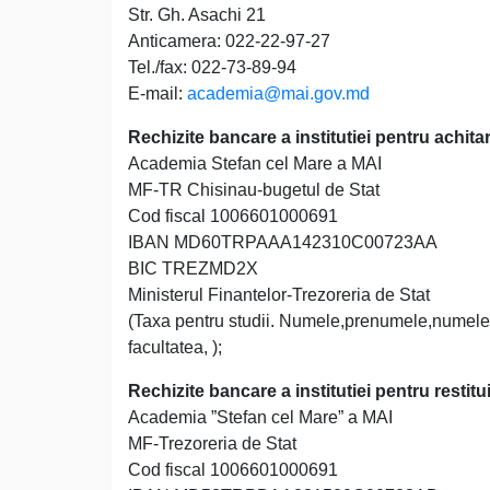
Str. Gh. Asachi 21
Anticamera: 022-22-97-27
Tel./fax: 022-73-89-94
E-mail:
academia@mai.gov.md
Rechizite bancare a institutiei pentru achitar
Academia Stefan cel Mare a MAI
MF-TR Chisinau-bugetul de Stat
Cod fiscal 1006601000691
IBAN MD60TRPAAA142310C00723AA
BIC TREZMD2X
Ministerul Finantelor-Trezoreria de Stat
(Taxa pentru studii. Numele,prenumele,numele du
facultatea, );
Rechizite bancare
a institutiei
pentru restitui
Academia ”Stefan cel Mare” a MAI
MF-Trezoreria de Stat
Cod fiscal 1006601000691