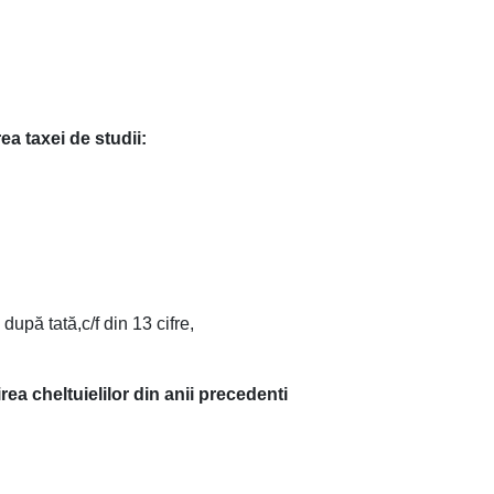
ea taxei de studii:
pă tată,c/f din 13 cifre,
rea cheltuielilor din anii precedenti