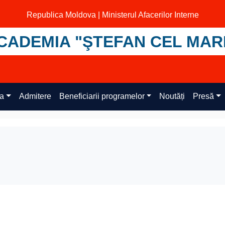
Republica Moldova | Ministerul Afacerilor Interne
CADEMIA "ŞTEFAN CEL MAR
ța
Admitere
Beneficiarii programelor
Noutăți
Presă