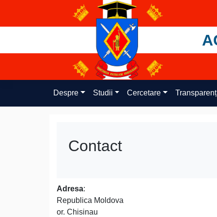
Skip
to
content
A
Despre
Studii
Cercetare
Transparen
Contact
Adresa
:
Republica Moldova
or. Chisinau