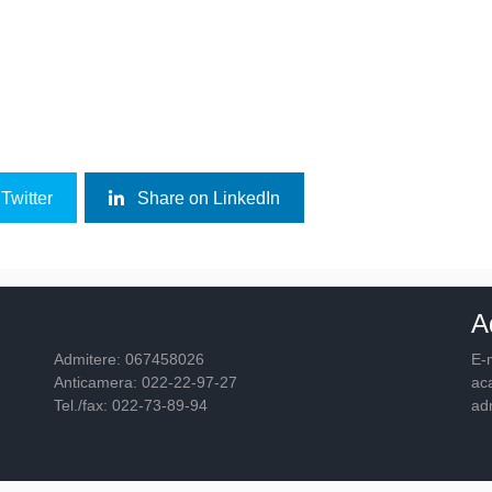
Twitter
Share on LinkedIn
A
Admitere: 067458026
E-m
Anticamera: 022-22-97-27
ac
Tel./fax: 022-73-89-94
ad
© 2026
Academia "Ştefan cel Mare"