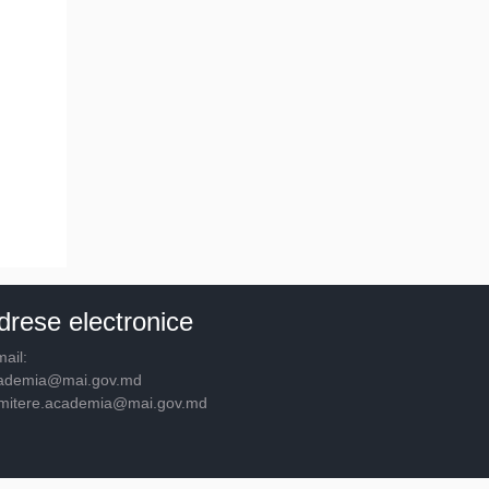
drese electronice
ail:
ademia@mai.gov.md
mitere.academia@mai.gov.md