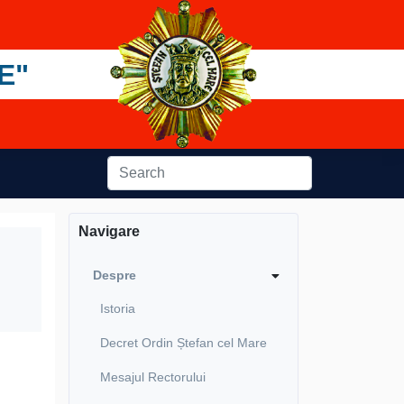
E"
Navigare
Despre
Istoria
Decret Ordin Ștefan cel Mare
Mesajul Rectorului