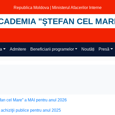
Republica Moldova | Ministerul Afacerilor Interne
CADEMIA "ŞTEFAN CEL MAR
ța
Admitere
Beneficiarii programelor
Noutăți
Presă
an cel Маrе” а MAI репtru аnul 2026
 achiziţii publice pentru anul 2025