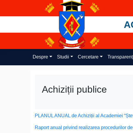
Skip
to
content
A
Despre
Studii
Cercetare
Transparen
Achiziții publice
PLANUL ANUAL de Achiziții al Academiei “Ștef
Raport anual privind realizarea procedurilor de