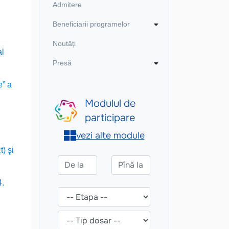
Admitere
Beneficiarii programelor
Noutăți
al
Presă
e” a
) şi
4.