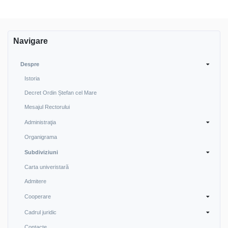
Navigare
Despre
Istoria
Decret Ordin Ștefan cel Mare
Mesajul Rectorului
Administraţia
Organigrama
Subdiviziuni
Carta univeristară
Admitere
Cooperare
Cadrul juridic
Contacte