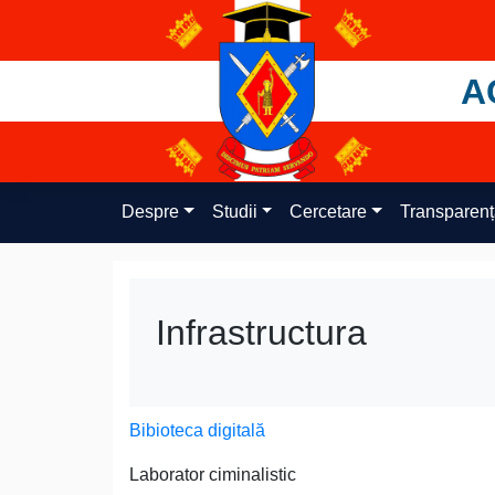
Skip
to
content
A
Despre
Studii
Cercetare
Transparen
Infrastructura
Bibioteca digitală
Laborator ciminalistic