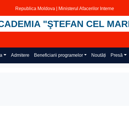
Republica Moldova | Ministerul Afacerilor Interne
CADEMIA "ŞTEFAN CEL MAR
ța
Admitere
Beneficiarii programelor
Noutăți
Presă