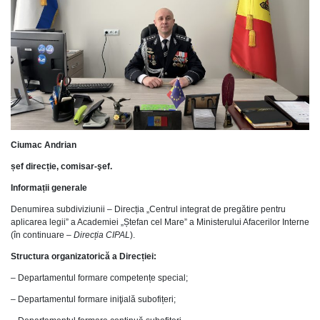
Ciumac Andrian
șef direcție,
comisar-şef
.
Informații generale
Denumirea subdiviziunii – Direcția „Centrul integrat de pregătire pentru
aplicarea legii” a Academiei „Ștefan cel Mare” a Ministerului Afacerilor Interne
(în continuare –
Direcția CIPAL
).
Structura organizatorică a Direcției:
– Departamentul formare competențe special;
– Departamentul formare iniţială subofițeri;