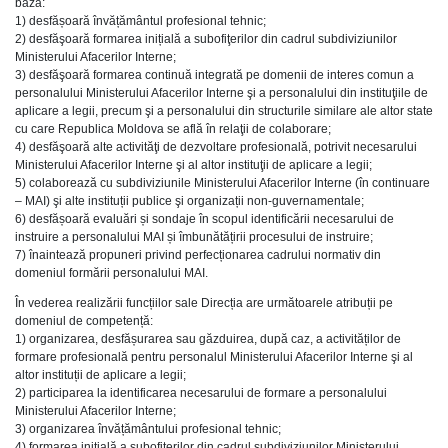
bază:
1) desfășoară învățământul profesional tehnic;
2) desfăşoară formarea inițială a subofiţerilor din cadrul subdiviziunilor
Ministerului Afacerilor Interne;
3) desfăşoară formarea continuă integrată pe domenii de interes comun a
personalului Ministerului Afacerilor Interne şi a personalului din instituţiile de
aplicare a legii, precum şi a personalului din structurile similare ale altor state
cu care Republica Moldova se află în relaţii de colaborare;
4) desfăşoară alte activităţi de dezvoltare profesională, potrivit necesarului
Ministerului Afacerilor Interne şi al altor instituţii de aplicare a legii;
5) colaborează cu subdiviziunile Ministerului Afacerilor Interne (în continuare
– MAI) şi alte instituții publice şi organizații non-guvernamentale;
6) desfășoară evaluări și sondaje în scopul identificării necesarului de
instruire a personalului MAI și îmbunătățirii procesului de instruire;
7) înaintează propuneri privind perfecționarea cadrului normativ din
domeniul formării personalului MAI.
În vederea realizării funcțiilor sale Direcția are următoarele atribuții pe
domeniul de competență:
1) organizarea, desfășurarea sau găzduirea, după caz, a activităților de
formare profesională pentru personalul Ministerului Afacerilor Interne şi al
altor instituții de aplicare a legii;
2) participarea la identificarea necesarului de formare a personalului
Ministerului Afacerilor Interne;
3) organizarea învățământului profesional tehnic;
4) formarea inițială a subofițerilor din cadrul subdiviziunilor Ministerului