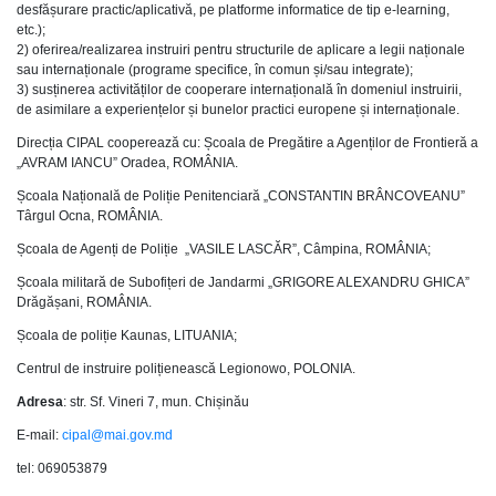
desfășurare practic/aplicativă, pe platforme informatice de tip e-learning,
etc.);
2) oferirea/realizarea instruiri pentru structurile de aplicare a legii naționale
sau internaționale (programe specifice, în comun și/sau integrate);
3) susținerea activităților de cooperare internațională în domeniul instruirii,
de asimilare a experiențelor și bunelor practici europene și internaționale.
Direcția CIPAL cooperează cu: Școala de Pregătire a Agenților de Frontieră a
„AVRAM IANCU” Oradea, ROMÂNIA.
Școala Națională de Poliție Penitenciară „CONSTANTIN BRÂNCOVEANU”
Târgul Ocna, ROMÂNIA.
Școala de Agenți de Poliție „VASILE LASCĂR”, Câmpina, ROMÂNIA;
Școala militară de Subofițeri de Jandarmi „GRIGORE ALEXANDRU GHICA”
Drăgășani, ROMÂNIA.
Școala de poliție Kaunas, LITUANIA;
Centrul de instruire polițienească Legionowo, POLONIA.
Adresa
: str. Sf. Vineri 7, mun. Chișinău
E-mail:
cipal@mai.gov.md
tel: 069053879