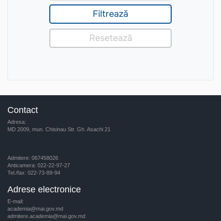
Contact
Adresa:
MD 2009, mun. Chisinau Str. Gh. Asachi 21
Admitere: 067458026
Anticamera: 022-22-97-27
Tel./fax: 022-73-89-94
Adrese electronice
E-mail:
academia@mai.gov.md
admitere.academia@mai.gov.md