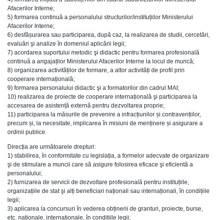
Afacerilor Interne;
5) formarea continuă a personalului structurilor/instituțiilor Ministerului
Afacerilor Interne;
6) desfășurarea sau participarea, după caz, la realizarea de studii, cercetări,
evaluări şi analize în domeniul aplicării legii;
7) acordarea suportului metodic şi didactic pentru formarea profesională
continuă a angajaților Ministerului Afacerilor Interne la locul de muncă;
8) organizarea activităților de formare, a altor activități de profil prin
cooperare internațională;
9) formarea personalului didactic şi a formatorilor din cadrul MAI;
10) realizarea de proiecte de cooperare internațională şi participarea la
accesarea de asistență externă pentru dezvoltarea proprie;
11) participarea la măsurile de prevenire a infracțiunilor și contravențiilor,
precum și, la necesitate, implicarea în misiuni de menținere și asigurare a
ordinii publice.
Direcția are următoarele drepturi:
1) stabilirea, în conformitate cu legislația, a formelor adecvate de organizare
şi de stimulare a muncii care să asigure folosirea eficace şi eficientă a
personalului;
2) furnizarea de servicii de dezvoltare profesională pentru instituțiile,
organizațiile de stat şi alți beneficiari naționali sau internaționali, în condițiile
legii;
3) aplicarea la concursuri în vederea obținerii de granturi, proiecte, burse,
etc. naționale, internaționale, în condițiile legii;