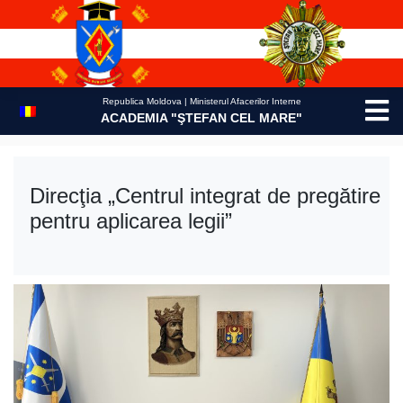
Skip
to
content
Republica Moldova | Ministerul Afacerilor Interne
ACADEMIA "ŞTEFAN CEL MARE"
Direcţia „Centrul integrat de pregătire
pentru aplicarea legii”