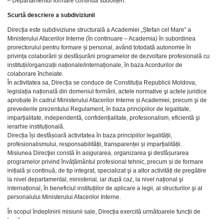
– Departamentul formare continuă subofițeri.
Scurtă descriere a subdiviziunii
Direcția este subdiviziune structurală a Academiei „Ștefan cel Mare” a
Ministerului Afacerilor Interne (în continuare – Academia) în subordinea
prorectorului pentru formare și personal, având totodată autonomie în
privința colaborării și desfășurării programelor de dezvoltare profesională cu
instituții/organizații naționale/internaționale, în baza Acordurilor de
colaborare încheiate.
În activitatea sa, Direcția se conduce de Constituția Republicii Moldova,
legislația națională din domeniul formării, actele normative şi actele juridice
aprobate în cadrul Ministerului Afacerilor Interne și Academiei, precum şi de
prevederile prezentului Regulament, în baza principiilor de legalitate,
imparțialitate, independentă, confidențialitate, profesionalism, eficientă şi
ierarhie instituțională.
Direcția își desfășoară activitatea în baza principiilor legalității,
profesionalismului, responsabilității, transparenței și imparțialității.
Misiunea Direcţiei constă în asigurarea, organizarea şi desfășurarea
programelor privind învățământul profesional tehnic, precum și de formare
inițială și continuă, de tip integrat, specializat şi a altor activități de pregătire
la nivel departamental, ministerial, iar după caz, la nivel național şi
internațional, în beneficiul instituțiilor de aplicare a legii, al structurilor şi al
personalului Ministerului Afacerilor Interne.
În scopul îndeplinirii misiunii sale, Direcția exercită următoarele funcții de