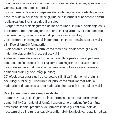
4) folosirea și aplicarea însemnelor corporative ale Direcției, aprobate prin
Comisia Națională de Heraldică;
5) solicitarea, în limitele competențelor atribuite, de la autoritățile publice,
precum şi de la persoane fizice şi juridice a informațiilor necesare pentru
realizarea funcțiilor şi a atribuțiilor sale;
6) organizarea şi desfășurarea de mese rotunde, întruniri, conferințe etc. cu
participarea reprezentanților din diferite instituții/organizații din domeniul
învățământului, ordinii și securității publice sau a justiției;
7) cooperarea internațională în domeniul instruirii, desfășurării activității
științifice şi formării formatorilor;
8) elaborarea, editarea şi publicarea materialelor didactice şi a altor
materiale elaborate în procesul activității;
9) desfășurarea diverselor forme de dezvoltare profesională, pe baze
contractuale, în beneficiul instituțiilor/organizațiilor de aplicare a legii
naționale sau internaționale sau a persoanelor fizice care activează în
domeniul ordinii și securității publice;
10) efectuarea unor studii de cercetare ştiinţifică în domeniul ordinii și
securității publice și jurisprudenței, publicarea studiilor realizate, a
materialelor didactice şi a altor materiale elaborate în procesul activităţii.
Direcţia are următoarele responsabilități:
1) organizarea și desfășurarea în conformitate cu cadrul normativ din
domeniul învățământului și formării a programelor privind învățământul
profesional tehnic, precum și de formare inițială și continuă, potrivit
necesarului de instruire al subdiviziunilor MAI (tip, nivel, varietate tematică,