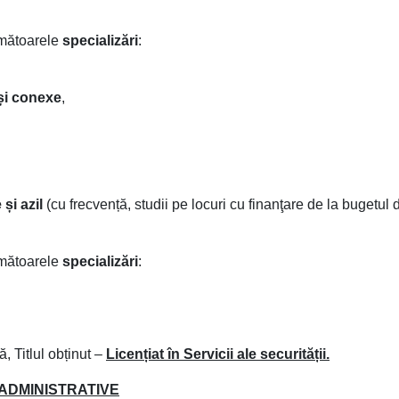
rmătoarele
specializări
:
 și conexe
,
și azil
(cu frecvență, studii pe locuri cu finanţare de la bugetul d
rmătoarele
specializări
:
, Titlul obținut –
Licențiat în Servicii ale securității.
ȚE ADMINISTRATIVE