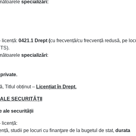
rmătoarele
specializări:
 licență:
0421.1 Drept (
cu frecvență/cu frecvență redusă, pe loc
CTS).
rmătoarele
specializări
:
 private.
, Titlul obținut –
Licențiat în Drept.
II ALE SECURITĂȚII
e ale securității
 licență:
ență, studii pe locuri cu finanţare de la bugetul de stat,
durata