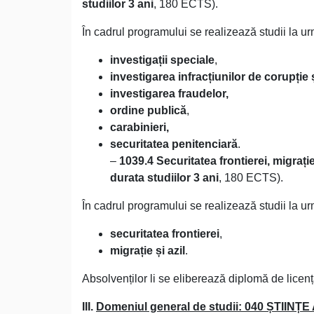
studiilor 3 ani
, 180 ECTS).
În cadrul programului se realizează studii la u
investigații speciale
,
investigarea infracțiunilor de corupție
investigarea fraudelor,
ordine publică
,
carabinieri,
securitatea penitenciară
.
–
1039.4 Securitatea frontierei, migrație 
durata studiilor 3 ani
, 180 ECTS).
În cadrul programului se realizează studii la u
securitatea frontierei
,
migrație și azil
.
Absolvenților li se eliberează diplomă de licență
III.
Domeniul general de studii: 040 ȘTIIN