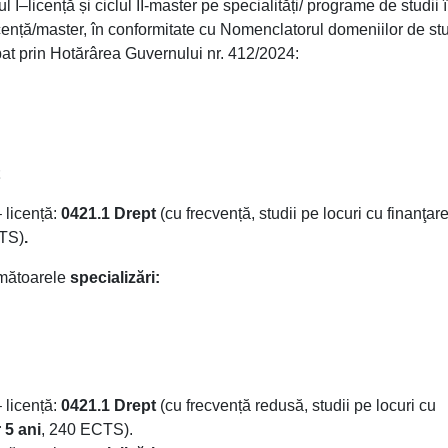
ul I–licență și ciclul II-master pe specialități/ programe de studii 
cență/master, în conformitate cu Nomenclatorul domeniilor de stu
obat prin Hotărârea Guvernului nr. 412/2024:
 licență:
0421.1 Drept
(cu frecvență, studii pe locuri cu finanţar
TS)
.
rmătoarele
specializări:
– licență:
0421.1 Drept
(cu frecvență redusă, studii pe locuri cu
 5 ani
, 240 ECTS).