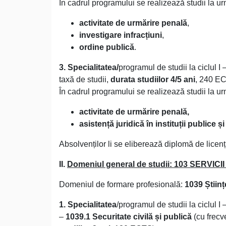
În cadrul programului se realizează studii la u
activitate de urmărire penală
,
investigare infracțiuni
,
ordine publică
.
3. Specialitatea/
programul de studii la ciclul I –
taxă de studii,
durata studiilor 4/5 ani
, 240 E
În cadrul programului se realizează studii la u
activitate de urmărire penală,
asistență juridică în instituții publice și
Absolvenților li se eliberează diplomă de licență
II.
Domeniul general de studii: 103 SERVIC
Domeniul de formare profesională:
1039 Științ
1. Specialitatea
/programul de studii la ciclul I –
–
1039.1 Securitate civilă și publică
(cu frecv