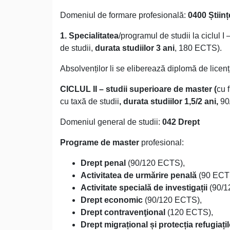
Domeniul de formare profesională:
0400 Științ
1.
Specialitatea
/programul de studii la ciclul I 
de studii,
durata studiilor 3 ani
, 180 ECTS).
Absolvenților li se eliberează diplomă de licență
CICLUL II – studii superioare de master (
cu 
cu taxă de studii
, durata studiilor 1,5/2 ani,
90
Domeniul general de studii:
042 Drept
Programe de master
profesional:
Drept penal
(90/120 ECTS),
Activitatea de urmărire penală
(90 ECT
Activitate specială de investigații
(90/1
Drept economic
(90/120 ECTS),
Drept contravenţional
(120 ECTS),
Drept migrațional și protecția refugiați