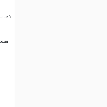
cu taxă
locuri