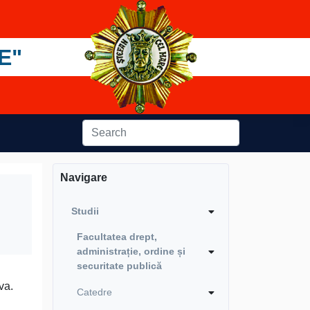
E"
Navigare
Studii
Facultatea drept,
administrație, ordine și
securitate publică
va.
Catedre