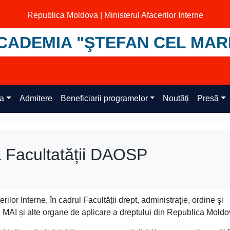
Republica Moldova | Ministerul Afacerilor Interne
CADEMIA "ŞTEFAN CEL MAR
ța
Admitere
Beneficiarii programelor
Noutăți
Presă
a Facultatății DAOSP
lor Interne, în cadrul Facultății drept, administraţie, ordine şi
ru MAI și alte organe de aplicare a dreptului din Republica Moldo