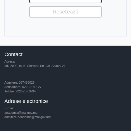
Contact
Adresa:
MD 2009, mun. Chisinau Str. Gh. Asachi 21
Admitere: 067458026
Anticamera: 022-22-97-27
Tel./fax: 022-73-89-94
Adrese electronice
E-mail:
academia@mai.gov.md
admitere.academia@mai.gov.md