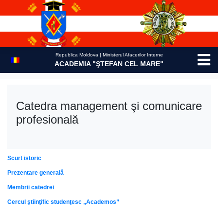
Skip
to
content
Republica Moldova | Ministerul Afacerilor Interne
ACADEMIA "ŞTEFAN CEL MARE"
Catedra management şi comunicare
profesională
Scurt istoric
Prezentare generală
Membrii catedrei
Cercul ştiinţific studenţesc „Academos”