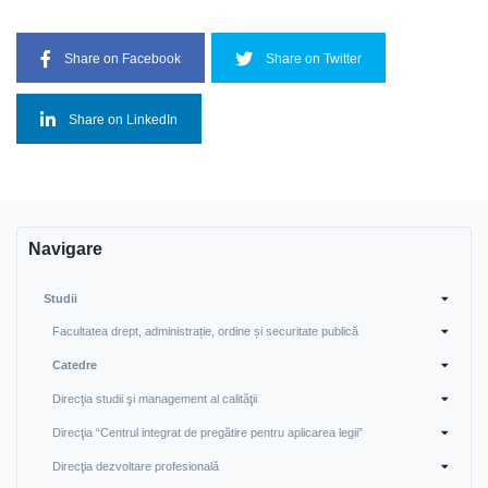
Share on Facebook
Share on Twitter
Share on LinkedIn
Navigare
Studii
Facultatea drept, administrație, ordine și securitate publică
Catedre
Direcţia studii şi management al calităţii
Direcţia “Centrul integrat de pregătire pentru aplicarea legii”
Direcţia dezvoltare profesională