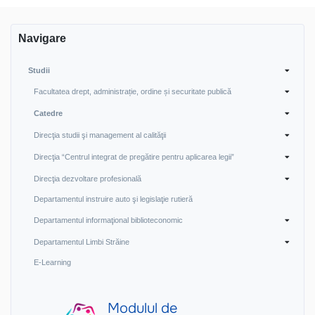
Navigare
Studii
Facultatea drept, administrație, ordine și securitate publică
Catedre
Direcţia studii şi management al calităţii
Direcţia “Centrul integrat de pregătire pentru aplicarea legii”
Direcţia dezvoltare profesională
Departamentul instruire auto şi legislaţie rutieră
Departamentul informaţional biblioteconomic
Departamentul Limbi Străine
E-Learning