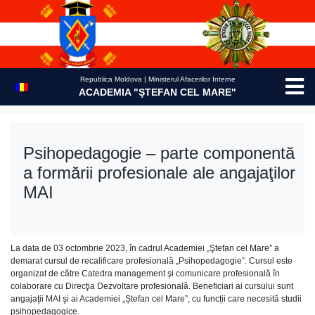
Skip
to
content
Republica Moldova | Ministerul Afacerilor Interne
ACADEMIA "ŞTEFAN CEL MARE"
Psihopedagogie – parte componentă
a formării profesionale ale angajaţilor
MAI
La data de 03 octombrie 2023, în cadrul Academiei „Ştefan cel Mare” a
demarat cursul de recalificare profesională „Psihopedagogie”. Cursul este
organizat de către Catedra management şi comunicare profesională în
colaborare cu Direcţia Dezvoltare profesională. Beneficiari ai cursului sunt
angajaţii MAI şi ai Academiei „Ștefan cel Mare”, cu funcții care necesită studii
psihopedagogice.