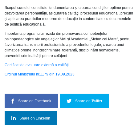
Scopul cursului constituie fundamentarea şi crearea condiţiilor optime pentru
dezvoltarea personalităţii, asigurarea calităţii procesului educaţional, precum
şi aplicarea practicilor moderne de educaţie în conformitate cu documentele
de politică educaţională.
Importanța programului rezidă din promovarea competenţelor
psihopedagogice ale angajaţilor MAI şi Academiei „Ștefan cel Mare”, pentru
favorizarea transmiterii profesioniste a prevederilor legale, crearea unui
climat de ordine, nondiscriminare, toleranță, disciplinării nonviolente,
prevenirii criminalității printre cetățeni.
Certificat de evaluare externă a calității
Ordinul Ministrului nr.1179 din 19.09.2023
Share on Facebook
Share on Twitter
Share on LinkedIn