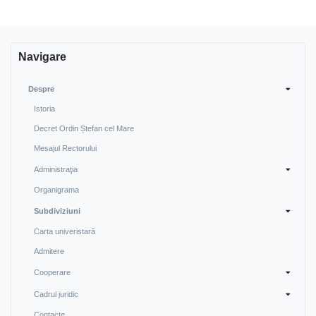
Navigare
Despre
Istoria
Decret Ordin Ștefan cel Mare
Mesajul Rectorului
Administraţia
Organigrama
Subdiviziuni
Carta univeristară
Admitere
Cooperare
Cadrul juridic
Contacte