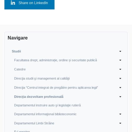
Share on LinkedIn
Navigare
Studii
Facultatea drept, administrație, ordine și securitate publică
Catedre
Direcţia studii şi management al calităţii
Direcţia “Centrul integrat de pregătire pentru aplicarea legii”
Direcţia dezvoltare profesională
Departamentul instruire auto şi legislaţie rutieră
Departamentul informaţional biblioteconomic
Departamentul Limbi Străine
E-Learning