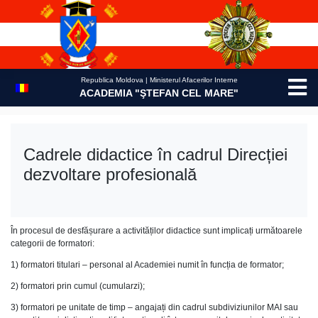
Skip
to
content
Republica Moldova | Ministerul Afacerilor Interne
ACADEMIA "ŞTEFAN CEL MARE"
Cadrele didactice în cadrul Direcției
dezvoltare profesională
În procesul de desfășurare a activităților didactice sunt implicați următoarele
categorii de formatori:
1) formatori titulari – personal al Academiei numit în funcția de formator;
2) formatori prin cumul (cumularzi);
3) formatori pe unitate de timp – angajați din cadrul subdiviziunilor MAI sau