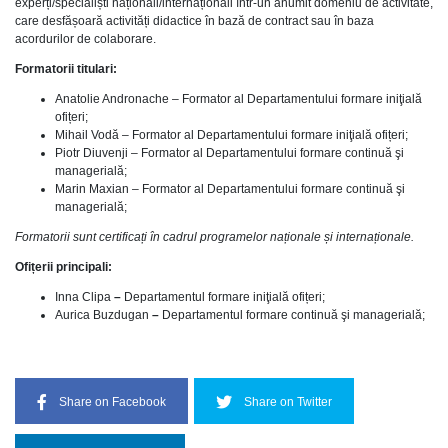
experți/specialiști naționali/internaționali într-un anumit domeniu de activitate,
care desfășoară activități didactice în bază de contract sau în baza
acordurilor de colaborare.
Formatorii titulari:
Anatolie Andronache – Formator al Departamentului formare iniţială
ofițeri;
Mihail Vodă – Formator al Departamentului formare iniţială ofițeri;
Piotr Diuvenji – Formator al Departamentului formare continuă şi
managerială;
Marin Maxian – Formator al Departamentului formare continuă şi
managerială;
Formatorii sunt certificați în cadrul programelor naționale și internaționale.
Ofițerii principali:
Inna Clipa
–
Departamentul formare iniţială ofițeri;
Aurica Buzdugan
–
Departamentul formare continuă şi managerială;
Share on Facebook
Share on Twitter