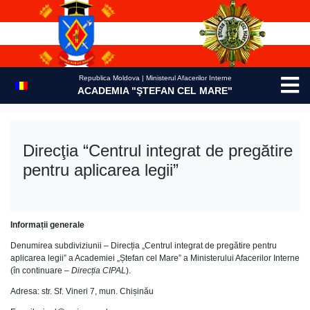
Skip
to
content
Republica Moldova | Ministerul Afacerilor Interne
ACADEMIA "ŞTEFAN CEL MARE"
Direcţia “Centrul integrat de pregătire
pentru aplicarea legii”
Informații generale
Denumirea subdiviziunii – Direcția „Centrul integrat de pregătire pentru
aplicarea legii” a Academiei „Ștefan cel Mare” a Ministerului Afacerilor Interne
(în continuare –
Direcția CIPAL
).
Adresa: str. Sf. Vineri 7, mun. Chișinău