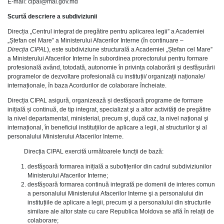
E-mail: cipal@mai.gov.md
Scurtă descriere a subdiviziunii
Direcția „Centrul integrat de pregătire pentru aplicarea legii” a Academiei
„Ștefan cel Mare” a Ministerului Afacerilor Interne (în continuare –
Direcția CIPAL
), este subdiviziune structurală a Academiei „Ștefan cel Mare”
a Ministerului Afacerilor Interne în subordinea prorectorului pentru formare
profesională având, totodată, autonomie în privința colaborării și desfășurării
programelor de dezvoltare profesională cu instituții/ organizații naționale/
internaționale, în baza Acordurilor de colaborare încheiate.
Direcția CIPAL asigură, organizează și desfășoară programe de formare
inițială și continuă, de tip integrat, specializat şi a altor activități de pregătire
la nivel departamental, ministerial, precum şi, după caz, la nivel național şi
internațional, în beneficiul instituțiilor de aplicare a legii, al structurilor şi al
personalului Ministerului Afacerilor Interne.
Direcția CIPAL exercită următoarele funcții de bază:
desfășoară formarea inițială a subofițerilor din cadrul subdiviziunilor
Ministerului Afacerilor Interne;
desfășoară formarea continuă integrată pe domenii de interes comun
a personalului Ministerului Afacerilor Interne şi a personalului din
instituțiile de aplicare a legii, precum şi a personalului din structurile
similare ale altor state cu care Republica Moldova se află în relații de
colaborare;