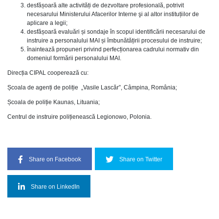
desfășoară alte activități de dezvoltare profesională, potrivit
necesarului Ministerului Afacerilor Interne şi al altor instituțiilor de
aplicare a legii;
desfășoară evaluări și sondaje în scopul identificării necesarului de
instruire a personalului MAI și îmbunătățirii procesului de instruire;
înaintează propuneri privind perfecționarea cadrului normativ din
domeniul formării personalului MAI.
Direcția CIPAL cooperează cu:
Școala de agenți de poliție „Vasile Lascăr”, Câmpina, România;
Școala de poliție Kaunas, Lituania;
Centrul de instruire polițienească Legionowo, Polonia.
Share on Facebook
Share on Twitter
Share on LinkedIn