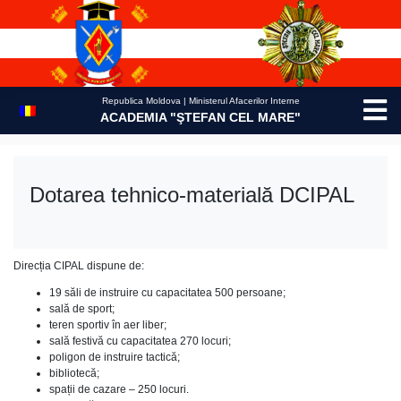
Skip
to
content
Republica Moldova | Ministerul Afacerilor Interne
ACADEMIA "ŞTEFAN CEL MARE"
Dotarea tehnico-materială DCIPAL
Direcția CIPAL dispune de:
19 săli de instruire cu capacitatea 500 persoane;
sală de sport;
teren sportiv în aer liber;
sală festivă cu capacitatea 270 locuri;
poligon de instruire tactică;
bibliotecă;
spații de cazare – 250 locuri.