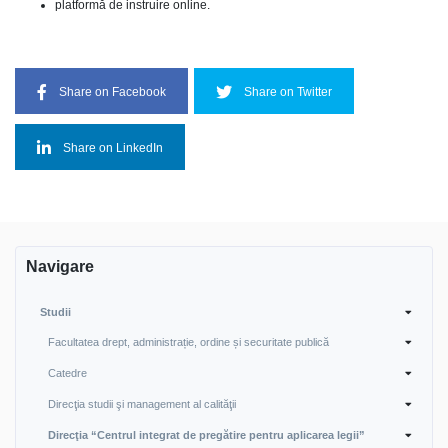
platformă de instruire online.
Share on Facebook
Share on Twitter
Share on LinkedIn
Navigare
Studii
Facultatea drept, administrație, ordine și securitate publică
Catedre
Direcţia studii şi management al calităţii
Direcţia “Centrul integrat de pregătire pentru aplicarea legii”