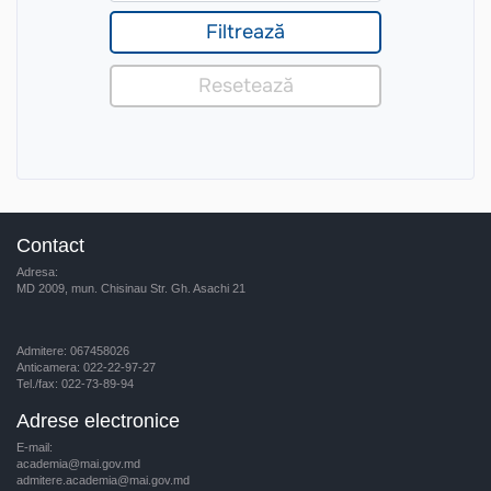
Contact
Adresa:
MD 2009, mun. Chisinau Str. Gh. Asachi 21
Admitere: 067458026
Anticamera: 022-22-97-27
Tel./fax: 022-73-89-94
Adrese electronice
E-mail:
academia@mai.gov.md
admitere.academia@mai.gov.md