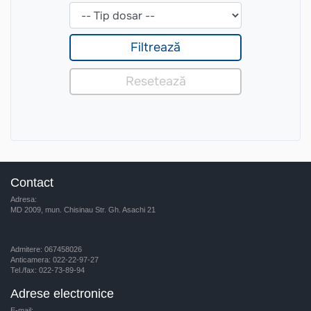
Contact
Adresa:
MD 2009, mun. Chisinau Str. Gh. Asachi 21
Admitere: 067458026
Anticamera: 022-22-97-27
Tel./fax: 022-73-89-94
Adrese electronice
E-mail: