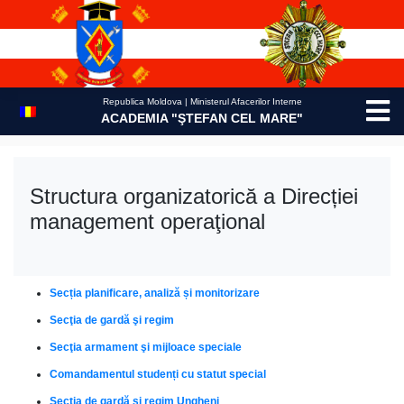
Skip
to
content
Republica Moldova | Ministerul Afacerilor Interne
ACADEMIA "ŞTEFAN CEL MARE"
Structura organizatorică a Direcției
management operaţional
Secția planificare, analiză și monitorizare
Secţia de gardă şi regim
Secţia armament şi mijloace speciale
Comandamentul studenți cu statut special
Secția de gardă și regim Ungheni