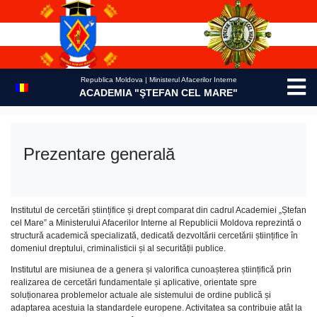
Skip
to
content
Republica Moldova | Ministerul Afacerilor Interne
ACADEMIA "ŞTEFAN CEL MARE"
Prezentare generală
Institutul de cercetări științifice și drept comparat din cadrul Academiei „Ștefan
cel Mare” a Ministerului Afacerilor Interne al Republicii Moldova reprezintă o
structură academică specializată, dedicată dezvoltării cercetării științifice în
domeniul dreptului, criminalisticii și al securității publice.
Institutul are misiunea de a genera și valorifica cunoașterea științifică prin
realizarea de cercetări fundamentale și aplicative, orientate spre
soluționarea problemelor actuale ale sistemului de ordine publică și
adaptarea acestuia la standardele europene. Activitatea sa contribuie atât la