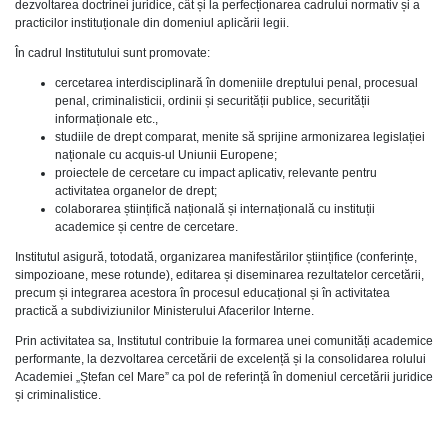
dezvoltarea doctrinei juridice, cât și la perfecționarea cadrului normativ și a
practicilor instituționale din domeniul aplicării legii.
În cadrul Institutului sunt promovate:
cercetarea interdisciplinară în domeniile dreptului penal, procesual
penal, criminalisticii, ordinii și securității publice, securității
informaționale etc.,
studiile de drept comparat, menite să sprijine armonizarea legislației
naționale cu acquis-ul Uniunii Europene;
proiectele de cercetare cu impact aplicativ, relevante pentru
activitatea organelor de drept;
colaborarea științifică națională și internațională cu instituții
academice și centre de cercetare.
Institutul asigură, totodată, organizarea manifestărilor științifice (conferințe,
simpozioane, mese rotunde), editarea și diseminarea rezultatelor cercetării,
precum și integrarea acestora în procesul educațional și în activitatea
practică a subdiviziunilor Ministerului Afacerilor Interne.
Prin activitatea sa, Institutul contribuie la formarea unei comunități academice
performante, la dezvoltarea cercetării de excelență și la consolidarea rolului
Academiei „Ștefan cel Mare” ca pol de referință în domeniul cercetării juridice
și criminalistice.