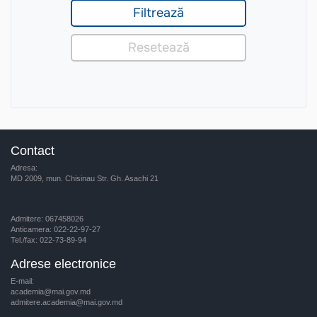
Contact
Adresa:
MD 2009, mun. Chisinau Str. Gh. Asachi 21
Admitere: 067458026
Anticamera: 022-22-97-27
Tel./fax: 022-73-89-94
Adrese electronice
E-mail:
academia@mai.gov.md
admitere.academia@mai.gov.md