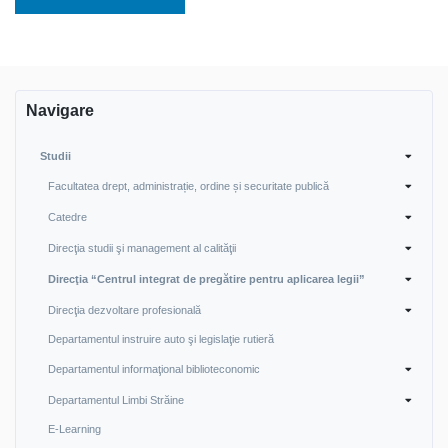
Navigare
Studii
Facultatea drept, administrație, ordine și securitate publică
Catedre
Direcţia studii şi management al calităţii
Direcţia “Centrul integrat de pregătire pentru aplicarea legii”
Direcţia dezvoltare profesională
Departamentul instruire auto şi legislaţie rutieră
Departamentul informaţional biblioteconomic
Departamentul Limbi Străine
E-Learning