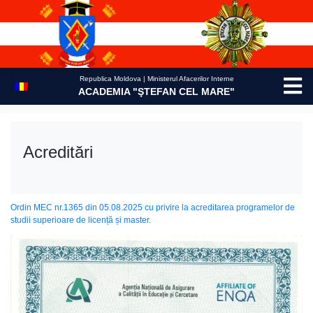
Skip
to
content
Republica Moldova | Ministerul Afacerilor Interne
ACADEMIA "ŞTEFAN CEL MARE"
Acreditări
Ordin MEC nr.1365 din 05.08.2025 cu privire la acreditarea programelor de
studii superioare de licență și master.