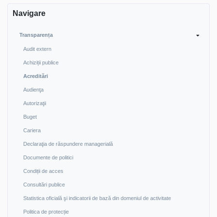
Navigare
Transparența
Audit extern
Achiziții publice
Acreditări
Audienţa
Autorizaţii
Buget
Cariera
Declaraţia de răspundere managerială
Documente de politici
Condiții de acces
Consultări publice
Statistica oficială şi indicatorii de bază din domeniul de activitate
Politica de protecție