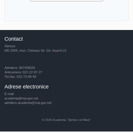
Contact
Adresa:
MD 2009, mun. Chisinau Str. Gh. Asachi 21
Admitere: 067458026
Anticamera: 022-22-97-27
Tel./fax: 022-73-89-94
Adrese electronice
E-mail:
academia@mai.gov.md
admitere.academia@mai.gov.md
© 2026
Academia "Ştefan cel Mare"