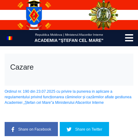
Skip
to
content
Republica Moldova | Ministerul Afacerilor Interne
ACADEMIA "ŞTEFAN CEL MARE"
Cazare
Ordinul nr. 190 din 23.07.2025 cu privire la рunеrеа in aplicare a
regulamentului privind funcționarea căminеlоr și саzărmilоr aflate gestiunea
Academiei „Ștefan cel Mare”а Ministerului Afacerilor Interne
Share on Facebook
Share on Twitter