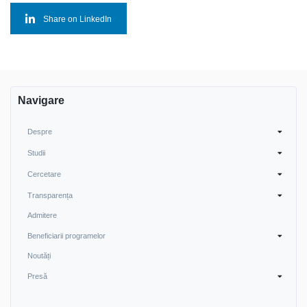
Share on LinkedIn
Navigare
Despre
Studii
Cercetare
Transparența
Admitere
Beneficiarii programelor
Noutăți
Presă