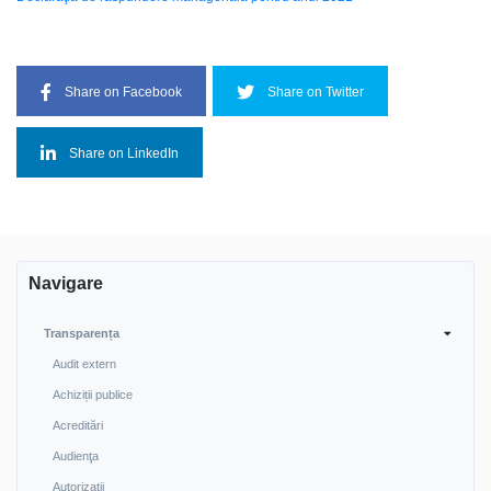
Share on Facebook
Share on Twitter
Share on LinkedIn
Navigare
Transparența
Audit extern
Achiziții publice
Acreditări
Audienţa
Autorizaţii