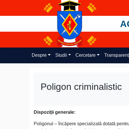
Skip
to
content
A
Despre
Studii
Cercetare
Transparen
Poligon criminalistic
Dispoziţii generale:
Poligonul – încăpere specializată dotată pentru