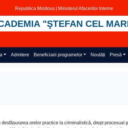
Republica Moldova | Ministerul Afacerilor Interne
CADEMIA "ŞTEFAN CEL MAR
ța
Admitere
Beneficiarii programelor
Noutăți
Presă
 desfășurarea orelor practice la criminalistică, drept procesual 