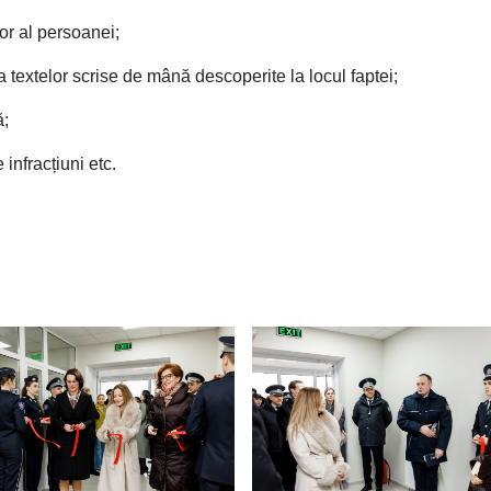
ior al persoanei;
 textelor scrise de mână descoperite la locul faptei;
ă;
infracțiuni etc.