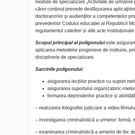
module de specializare „Activitate de urmărire pe
căror conținut prevede desfășurarea aplicaţiilor 
doctoranzilor şi audienţilor a competențelor pr
prevederilor Codului educației al Republicii M
regulamentul catedrei și alte acte instituționale
Scopul principal al poligonului
este asigurare
aplicarea metodelor progresive de instruire, pre
disciplinele de specializare.
Sarcinile poligonului
:
asigurarea lecțiilor practice cu suport me
asigurarea suportului organizatoric-metodo
formarea deprinderilor practice și abilități
– realizarea fotografiei judiciare a video-filmului
– investigarea criminalistică a urmelor: formă, m
– examinarea criminalistică a armelor de foc des