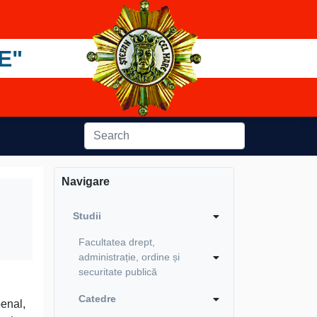
E"
Navigare
Studii
Facultatea drept,
administrație, ordine și
securitate publică
Catedre
penal,