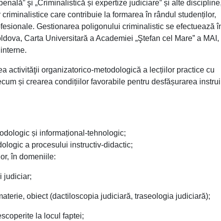
nală” şi „Criminalistică și expertize judiciare” și alte discipline,
criminalistice care contribuie la formarea în rândul studenților,
ofesionale. Gestionarea poligonului criminalistic se efectuează 
oldova, Carta Universitară a Academiei „Ştefan cel Mare” a MAI,
 interne.
a activităţii organizatorico-metodologică a lecțiilor practice cu
cum și crearea condițiilor favorabile pentru desfășurarea instruir
todologic și informațional-tehnologic;
logic a procesului instructiv-didactic;
lor, în domeniile:
 judiciar;
aterie, obiect (dactiloscopia judiciară, traseologia judiciară);
coperite la locul faptei;