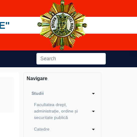
E"
Navigare
Studii
Facultatea drept,
administrație, ordine și
securitate publică
Catedre