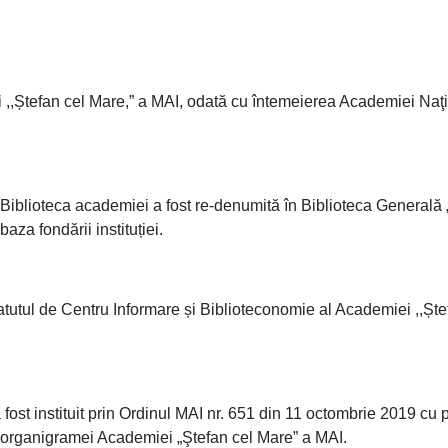
 ,,Ștefan cel Mare,” a MAI, odată cu întemeierea Academiei Naţ
 Biblioteca academiei a fost re-denumită în Biblioteca Generală
aza fondării instituției.
tutul de Centru Informare și Biblioteconomie al Academiei ,,Ște
ost instituit prin Ordinul MAI nr. 651 din 11 octombrie 2019 cu p
şi organigramei Academiei „Ştefan cel Mare” a MAI.