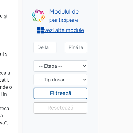
e şi
nt și
eca a
ații,
inde o
i în
oteca
ra
va”,