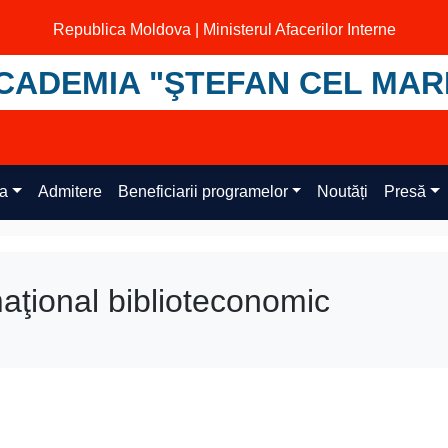
Republica Moldova | Ministerul Afacerilor Interne
CADEMIA "ŞTEFAN CEL MAR
ța
Admitere
Beneficiarii programelor
Noutăți
Presă
aţional biblioteconomic