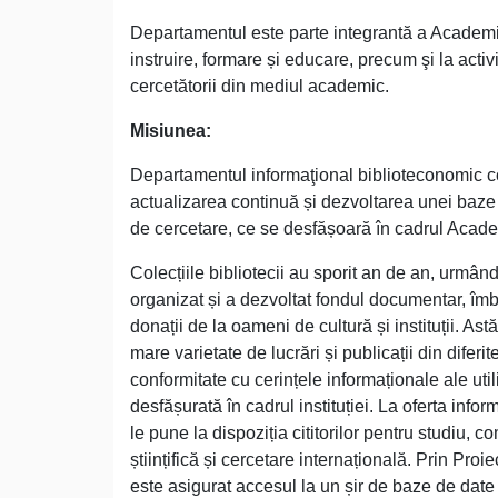
Departamentul este parte integrantă a Academiei
instruire, formare și educare, precum şi la activ
cercetătorii din mediul academic.
Misiunea:
Departamentul informaţional biblioteconomic con
actualizarea continuă și dezvoltarea unei baze
de cercetare, ce se desfășoară în cadrul Acade
Colecțiile bibliotecii au sporit an de an, urmân
organizat și a dezvoltat fondul documentar, îmbo
donații de la oameni de cultură și instituții. A
mare varietate de lucrări și publicații din diferite
conformitate cu cerințele informaționale ale utiliz
desfășurată în cadrul instituției. La oferta infor
le pune la dispoziția cititorilor pentru studiu,
științifică și cercetare internațională. Prin Proi
este asigurat accesul la un șir de baze de date ș