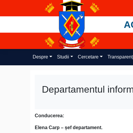
Skip
to
content
A
Despre
Studii
Cercetare
Transparen
Departamentul inform
Conducerea:
Elena Carp – șef departament.