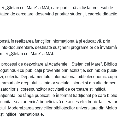
 ,,Ștefan cel Mare” a MAI, care participă activ la procesul de
itatea de cercetare, deservind prioritar studenţii, cadrele didactic
stă în realizarea funcţiilor informaţională şi educativă, prin
 info-documentare, destinate susţinerii programelor de învăţămâ
miei ,,Ștefan cel Mare” a MAI.
d procesul de dezvoltare al Academiei ,,Ștefan cel Mare”. Bibliot
gățindu-l cu publicații provenite prin achiziție, schimb de public
stăzi, colecția Departamentului informațional biblioteconomic cupr
 ramuri ale dreptului, științelor sociale, istoriei și din alte domeni
atorilor și corespunzător activitații de cercetare științifică,
mațională, pe lângă publicațiile în format tradițional pe care bibli
 comunitatea academică beneficiază de acces electronic la literatu
ectul „Modernizarea serviciilor bibliotecilor universitare din Moldo
tiințifice internaționale.