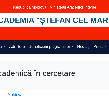
Republica Moldova | Ministerul Afacerilor Interne
CADEMIA "ŞTEFAN CEL MAR
ța
Admitere
Beneficiarii programelor
Noutăți
Presă
 academică în cercetare
blicii Moldova
;