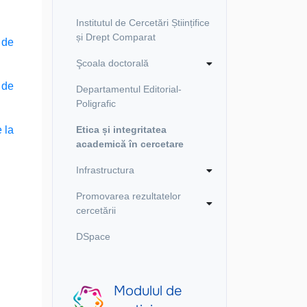
Institutul de Cercetări Științifice
și Drept Comparat
l de
Şcoala doctorală
l de
Departamentul Editorial-
Poligrafic
e la
Etica și integritatea
academică în cercetare
Infrastructura
Promovarea rezultatelor
cercetării
DSpace