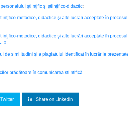
rsonalului ştiinţific şi ştiinţifico-didactic
;
ştiinţifico-metodice, didactice şi alte lucrări acceptate în procesu
ştiinţifico-metodice, didactice şi alte lucrări acceptate în procesu
ia 0
 de similitudini și a plagiatului identificat în lucrările prezentat
cilor prădătoare în comunicarea științifică
Twitter
Share on LinkedIn