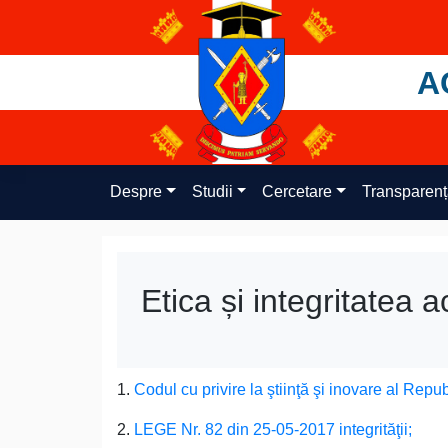
Skip
to
content
A
Despre
Studii
Cercetare
Transparen
Etica și integritatea
1.
Codul cu privire la ştiinţă şi inovare al Repu
2.
LEGE Nr. 82 din 25-05-2017 integrităţii;