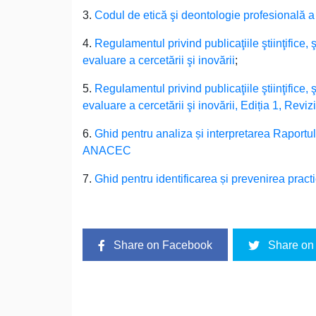
3.
Codul de etică şi deontologie profesională a pe
4.
Regulamentul privind publicaţiile ştiinţifice, 
evaluare a cercetării şi inovării
;
5.
Regulamentul privind publicaţiile ştiinţifice, 
evaluare a cercetării şi inovării, Ediția 1, Reviz
6.
Ghid pentru analiza și interpretarea Raportului
ANACEC
7.
Ghid pentru identificarea și prevenirea practi
Share on Facebook
Share on 