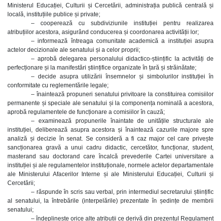
Ministerul Educației, Culturii și Cercetării, administrația publică centrală și
locală, instituțiile publice și private;
– cooperează cu subdiviziunile instituției pentru realizarea
atribuțiilor acestora, asigurând conducerea și coordonarea activității lor;
– informează întreaga comunitate academică a instituției asupra
actelor decizionale ale senatului și a celor proprii;
– aprobă delegarea personalului didactico-științific la activități de
perfecționare și la manifestări științifice organizate în țară și străinătate;
– decide asupra utilizării însemnelor și simbolurilor instituției în
conformitate cu reglementările legale;
– înaintează propuneri senatului privitoare la constituirea comisiilor
permanente și speciale ale senatului și la componența nominală a acestora,
aprobă regulamentele de funcționare a comisiilor în cauză;
– examinează propunerile înaintate de unitățile structurale ale
instituției, deliberează asupra acestora și înaintează cazurile majore spre
analiză și decizie în senat. Se consideră a fi caz major cel care privește
sancționarea gravă a unui cadru didactic, cercetător, funcționar, student,
masterand sau doctorand care încalcă prevederile Cartei universitare a
instituției și ale regulamentelor instituționale, normele actelor departamentale
ale Ministerului Afacerilor Interne și ale Ministerului Educației, Culturii și
Cercetării;
– răspunde în scris sau verbal, prin intermediul secretarului științific
al senatului, la întrebările (interpelările) prezentate în ședințe de membrii
senatului;
– îndeplinește orice alte atribuții ce derivă din prezentul Regulament