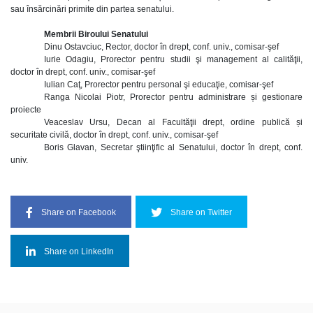
sau însărcinări primite din partea senatului.
Membrii Biroului Senatului
Dinu Ostavciuc, Rector, doctor în drept, conf. univ., comisar-şef
Iurie Odagiu, Prorector pentru studii şi management al calităţii,
doctor în drept, conf. univ., comisar-şef
Iulian Caţ, Prorector pentru personal şi educaţie, comisar-şef
Ranga Nicolai Piotr, Prorector pentru administrare și gestionare
proiecte
Veaceslav Ursu, Decan al Facultăţii drept, ordine publică și
securitate civilă, doctor în drept, conf. univ., comisar-şef
Boris Glavan, Secretar ştiinţific al Senatului, doctor în drept, conf.
univ.
Share on Facebook
Share on Twitter
Share on LinkedIn