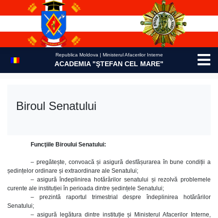
Skip
to
content
Republica Moldova | Ministerul Afacerilor Interne
ACADEMIA "ŞTEFAN CEL MARE"
Biroul Senatului
Funcţiile Biroului Senatului:
– pregătește, convoacă și asigură desfășurarea în bune condiții a
ședințelor ordinare și extraordinare ale Senatului;
– asigură îndeplinirea hotărârilor senatului și rezolvă problemele
curente ale instituției în perioada dintre ședințele Senatului;
– prezintă raportul trimestrial despre îndeplinirea hotărârilor
Senatului;
– asigură legătura dintre instituție și Ministerul Afacerilor Interne,