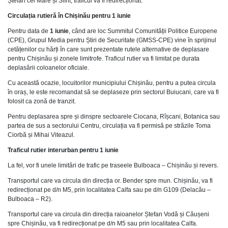
Ștefan cel Mare și Sfînt, traficul va fi redirecționat.
Circulația rutieră în Chișinău pentru 1 iunie
Pentru data de
1 iunie
, când are loc Summitul Comunității Politice Europene
(CPE), Grupul Media pentru Știri de Securitate (GMSS-CPE) vine în sprijinul
cetățenilor cu hărți în care sunt prezentate rutele alternative de deplasare
pentru Chișinău și zonele limitrofe. Traficul rutier va fi limitat pe durata
deplasării coloanelor oficiale.
Cu această ocazie, locuitorilor municipiului Chișinău, pentru a putea circula
în oraș, le este recomandat să se deplaseze prin sectorul Buiucani, care va fi
folosit ca zonă de tranzit.
Pentru deplasarea spre și dinspre sectoarele Ciocana, Rîșcani, Botanica sau
partea de sus a sectorului Centru, circulația va fi permisă pe străzile Toma
Ciorbă și Mihai Viteazul.
Traficul rutier interurban pentru 1 iunie
La fel, vor fi unele limitări de trafic pe traseele Bulboaca – Chișinău și revers.
Transportul care va circula din direcția or. Bender spre mun. Chișinău, va fi
redirecționat pe d/n M5, prin localitatea Calfa sau pe d/n G109 (Delacău –
Bulboaca – R2).
Transportul care va circula din direcția raioanelor Ștefan Vodă și Căușeni
spre Chișinău, va fi redirecționat pe d/n M5 sau prin localitatea Calfa.