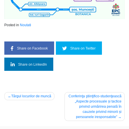
Posted in
Noutati
Share on Facebook
Share on Twitter
Share on LinkedIn
Post
Târgul locurilor de muncă
Conferinţa ştiinţifico-studenţească
„Aspecte procesuale și tactice
navigation
privind urmărirea penală în
cauzele privind minorii și
persoanele iresponsabile”