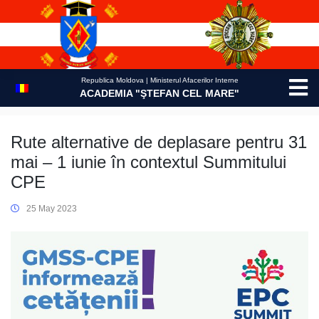
Skip
to
content
Republica Moldova | Ministerul Afacerilor Interne
ACADEMIA "ŞTEFAN CEL MARE"
Rute alternative de deplasare pentru 31
mai – 1 iunie în contextul Summitului
CPE
25 May 2023