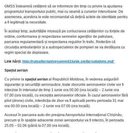
GMSS îndeamnă cetățenii să se informeze din timp cu privire la ajustarea
programului transportului public, mai cu seamă a curselor interurbane. De
asemenea, acestora le este recomandat să dețină actele de identitate pentru
a fi legitimați la necesitate.
În același timp, autoritățile mizează pe conlucrarea cetățenilor cu forțele de
ordine, conformarea și respectarea semnelor agenților de patrulare,
parcarea regulamentară și respectarea regulilor în trafic. Reiterăm că
circulația ambulanțelor și a autospecialelor de pompieri se va desfășura cu
regim special de deplasare.
Link hărți:
http://rutealternativesummit1iunie.stellarsolutions.md/
Spațiul aerian
Cu privire la
spațiul aerian
al Republicii Moldova, în vederea asigurării
siguranței și securității aeronautice, toate zborurile aeronavelor civile vor fi
interzise în intervalul de timp 1 iunie ora 00.00 (ora locală) – 2 iunie ora
07.00 (ora locală), cu excepția aeronavelor oficiale. În cazul aeronavelor fără
pilot (drone) civile, interdicția de zbor va fi aplicată pentru perioada 31 mai
ora 00.00 (ora locală) – 2 iunie ora 07:00 (ora locală).
Accesul în parcarea auto din preajma Aeroportului Internațional Chișinău,
precum și în spațiile adiacente zonei aeroportului va fi interzis, în perioada
25.05 – 02.06 (până la 07.00 ora locală).