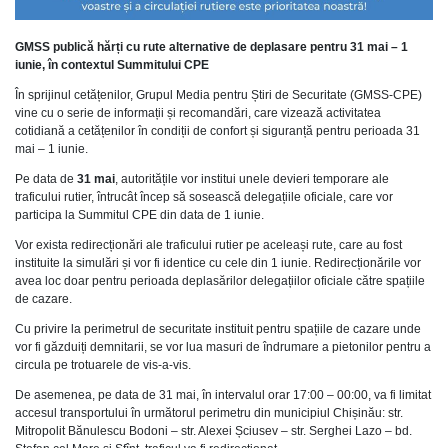
GMSS publică hărți cu rute alternative de deplasare pentru 31 mai – 1
iunie, în contextul Summitului CPE
În sprijinul cetățenilor, Grupul Media pentru Știri de Securitate (GMSS-CPE)
vine cu o serie de informații și recomandări, care vizează activitatea
cotidiană a cetățenilor în condiții de confort și siguranță pentru perioada 31
mai – 1 iunie.
Pe data de
31 mai
, autoritățile vor institui unele devieri temporare ale
traficului rutier, întrucât încep să sosească delegațiile oficiale, care vor
participa la Summitul CPE din data de 1 iunie.
Vor exista redirecționări ale traficului rutier pe aceleași rute, care au fost
instituite la simulări și vor fi identice cu cele din 1 iunie. Redirecționările vor
avea loc doar pentru perioada deplasărilor delegațiilor oficiale către spațiile
de cazare.
Cu privire la perimetrul de securitate instituit pentru spațiile de cazare unde
vor fi găzduiți demnitarii, se vor lua masuri de îndrumare a pietonilor pentru a
circula pe trotuarele de vis-a-vis.
De asemenea, pe data de 31 mai, în intervalul orar 17:00 – 00:00, va fi limitat
accesul transportului în următorul perimetru din municipiul Chișinău: str.
Mitropolit Bănulescu Bodoni – str. Alexei Șciusev – str. Serghei Lazo – bd.