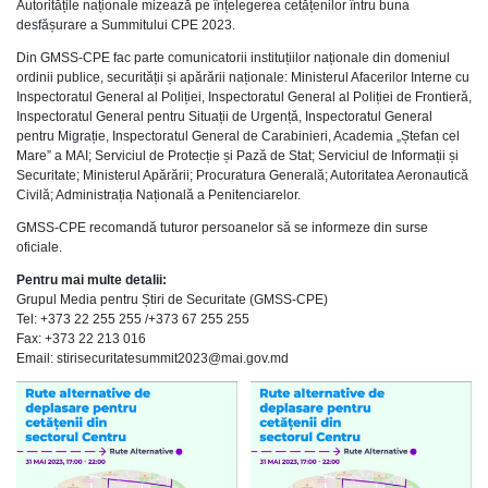
Autoritățile naționale mizează pe înțelegerea cetățenilor întru buna
desfășurare a Summitului CPE 2023.
Din GMSS-CPE fac parte comunicatorii instituțiilor naționale din domeniul
ordinii publice, securității și apărării naționale: Ministerul Afacerilor Interne cu
Inspectoratul General al Poliției, Inspectoratul General al Poliției de Frontieră,
Inspectoratul General pentru Situații de Urgență, Inspectoratul General
pentru Migrație, Inspectoratul General de Carabinieri, Academia „Ștefan cel
Mare” a MAI; Serviciul de Protecție și Pază de Stat; Serviciul de Informații și
Securitate; Ministerul Apărării; Procuratura Generală; Autoritatea Aeronautică
Civilă; Administrația Națională a Penitenciarelor.
GMSS-CPE recomandă tuturor persoanelor să se informeze din surse
oficiale.
Pentru mai multe detalii:
Grupul Media pentru Știri de Securitate (GMSS-CPE)
Tel: +373 22 255 255 /+373 67 255 255
Fax: +373 22 213 016
Email: stirisecuritatesummit2023@mai.gov.md