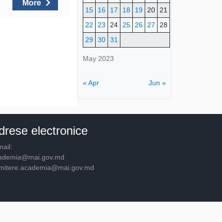
More
15
16
17
18
19
20
21
22
23
24
25
26
27
28
29
30
31
May 2023
« Apr
Jun »
drese electronice
ail:
ademia@mai.gov.md
mitere.academia@mai.gov.md