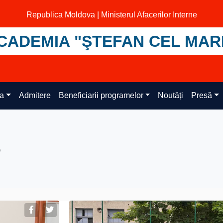
Republica Moldova | Ministerul Afacerilor Interne
CADEMIA "ŞTEFAN CEL MAR
ța
Admitere
Beneficiarii programelor
Noutăți
Presă
3