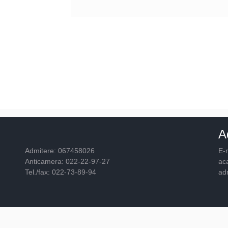
A
Admitere: 067458026
E-m
Anticamera: 022-22-97-27
ac
Tel./fax: 022-73-89-94
ad
© 2026
Academia "Ştefan cel Mare"