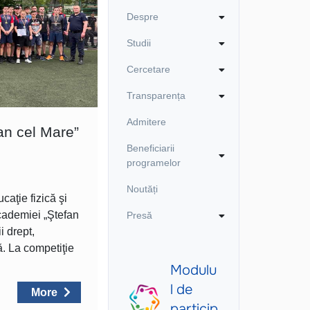
Despre
Studii
Cercetare
Transparența
Admitere
an cel Mare”
Beneficiarii
programelor
Noutăți
aţie fizică şi
cademiei „Ştefan
Presă
i drept,
ă. La competiţie
More