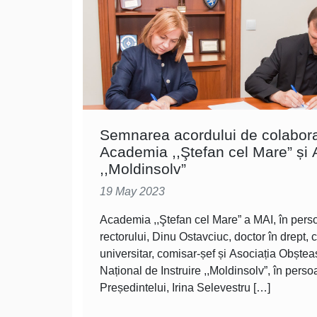
Semnarea acordului de colabora
Academia ,,Ştefan cel Mare” și 
,,Moldinsolv”
19 May 2023
Academia ,,Ştefan cel Mare” a MAI, în per
rectorului, Dinu Ostavciuc, doctor în drept, 
universitar, comisar-șef și Asociația Obște
Național de Instruire ,,Moldinsolv”, în pers
Președintelui, Irina Selevestru […]