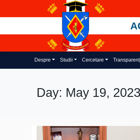
Skip
to
content
A
Despre
Studii
Cercetare
Transparen
Day:
May 19, 202