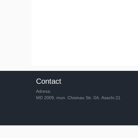
Contact
Adresa:
MD 2009, mun. Chisinau Str. Gh. Asachi 21