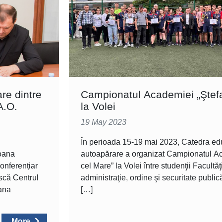
re dintre
Campionatul Academiei „Ştef
A.O.
la Volei
19 May 2023
În perioada 15-19 mai 2023, Catedra educ
soana
autoapărare a organizat Campionatul A
conferențiar
cel Mare” la Volei între studenţii Facultăţi
ască Centrul
administraţie, ordine şi securitate public
oana
[…]
More