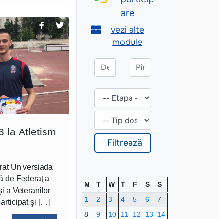
 la Atletism
rat Universiada
ă de Federaţia
M
T
W
T
F
S
S
i a Veteranilor
1
2
3
4
5
6
7
articipat şi […]
8
9
10
11
12
13
14