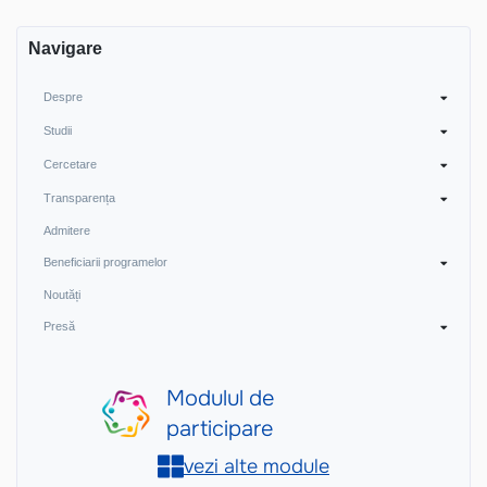
articole
Navigare
Despre
Studii
Cercetare
Transparența
Admitere
Beneficiarii programelor
Noutăți
Presă