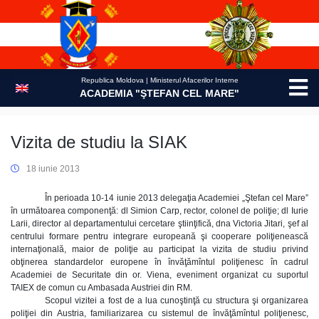
Skip
to
content
Republica Moldova | Ministerul Afacerilor Interne
ACADEMIA "ŞTEFAN CEL MARE"
Vizita de studiu la SIAK
18 iunie 2013
În perioada 10-14 iunie 2013 delegaţia Academiei „Ştefan cel Mare”
în următoarea componenţă: dl Simion Carp, rector, colonel de poliţie; dl Iurie
Larii, director al departamentului cercetare ştiinţifică, dna Victoria Jitari, şef al
centrului formare pentru integrare europeană şi cooperare poliţienească
internaţională, maior de poliţie au participat la vizita de studiu privind
obţinerea standardelor europene în învăţămîntul poliţienesc în cadrul
Academiei de Securitate din or. Viena, eveniment organizat cu suportul
TAIEX de comun cu Ambasada Austriei din RM.
Scopul vizitei a fost de a lua cunoştinţă cu structura şi organizarea
poliţiei din Austria, familiarizarea cu sistemul de învăţămîntul poliţienesc,