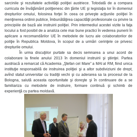
sarcinile şi rezultatele activităţii poliţiei austriece. Totodată de a compara
curricula de învăţământ poliţienesc din ţările UE şi legislaţia lor în domeniul
drepturilor omului, folosirea forţei în ceea ce priveşte acţiunile poliţiei în
menţinerea ordinii publice, îmbunătăţirea capacităţii profesionale cu privire la
principiile de bază ale instruirii poliţiei. Prin intermediul acestei vizite la faţa
locului a fost posibil de a analiza cele mai bune practici în vederea punerii în
aplicare a recomandărilor UE în metodele de lucru ale colaboratorilor de
poliţie în Republica Moldova, în scopul de a urmări cerinţele ce privesc
drepturile omului.
În urma discuţiilor purtate sa decis semnarea a unui acord de
colaborare la finele anului 2013 în domeniul instruirii şi ştiinţei. Partea
austriacă a remarcat că Academia „Ştefan cel Mare” a MAI al RM, fiind unica
instituţie responsabilă de instruirea poliţiei şi a altor subdiviziuni de drept,
avînd statut universitar cu tradiţii vechi şi cu aderarea sa la procesul de la
Bologna, salută aceasta oportunitate şi doreşte şi în continuare de a se
familiariza cu metodele de instruire, formare continuă şi schimb de
experienţă cu partea moldavă.