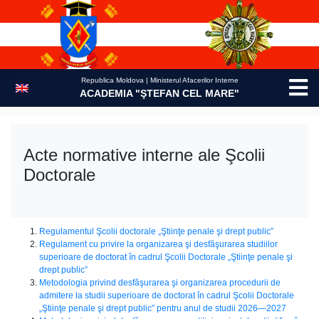
Skip
to
content
Republica Moldova | Ministerul Afacerilor Interne
ACADEMIA "ŞTEFAN CEL MARE"
Acte normative interne ale Şcolii
Doctorale
Regulamentul Şcolii doctorale „Ştiinţe penale şi drept public”
Regulament cu privire la organizarea şi desfăşurarea studiilor
superioare de doctorat în cadrul Şcolii Doctorale „Ştiinţe penale şi
drept public”
Metodologia privind desfăşurarea şi organizarea procedurii de
admitere la studii superioare de doctorat în cadrul Şcolii Doctorale
„Ştiinţe penale şi drept public” pentru anul de studii 2026—2027