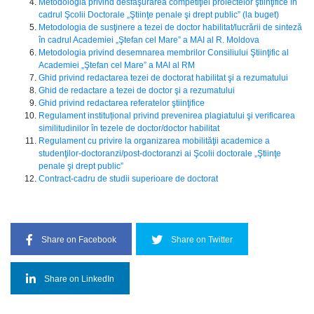
Metodologia privind desfăşurarea competiţiei proiectelor ştiinţifice în
cadrul Şcolii Doctorale „Ştiinţe penale şi drept public” (la buget)
Metodologia de susţinere a tezei de doctor habilitat/lucrării de sinteză
în cadrul Academiei „Ştefan cel Mare” a MAI al R. Moldova
Metodologia privind desemnarea membrilor Consiliului Ştiinţific al
Academiei „Ştefan cel Mare” a MAI al RM
Ghid privind redactarea tezei de doctorat habilitat şi a rezumatului
Ghid de redactare a tezei de doctor şi a rezumatului
Ghid privind redactarea referatelor ştiinţifice
Regulament instituțional privind prevenirea plagiatului şi verificarea
similitudinilor în tezele de doctor/doctor habilitat
Regulament cu privire la organizarea mobilităţii academice a
studenţilor-doctoranzi/post-doctoranzi ai Şcolii doctorale „Ştiinţe
penale şi drept public”
Contract-cadru de studii superioare de doctorat
Share on Facebook
Share on Twitter
Share on LinkedIn