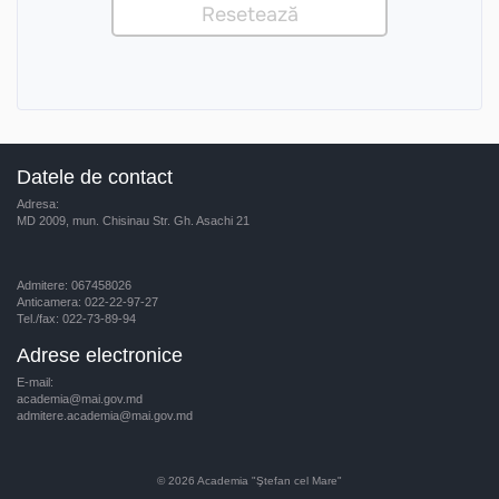
Datele de contact
Adresa:
MD 2009, mun. Chisinau Str. Gh. Asachi 21
Admitere: 067458026
Anticamera: 022-22-97-27
Tel./fax: 022-73-89-94
Adrese electronice
E-mail:
academia@mai.gov.md
admitere.academia@mai.gov.md
© 2026
Academia "Ştefan cel Mare"