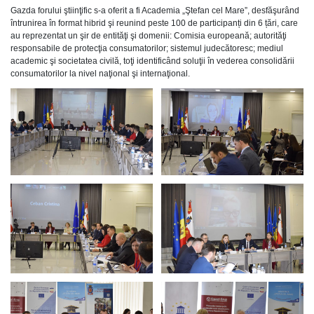
Gazda forului ştiinţific s-a oferit a fi Academia „Ştefan cel Mare”, desfăşurând
întrunirea în format hibrid şi reunind peste 100 de participanți din 6 țări, care
au reprezentat un şir de entităţi şi domenii: Comisia europeană; autorităţi
responsabile de protecţia consumatorilor; sistemul judecătoresc; mediul
academic şi societatea civilă, toţi identificând soluţii în vederea consolidării
consumatorilor la nivel naţional şi internaţional.