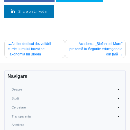
Share on LinkedIn
Navigare
Atelier dedicat dezvoltării
Academia „Ştefan cel Mare”
curriculumului bazat pe
prezentă la târgurile educaţionale
în
Taxonomia lui Bloom
din ţară
articole
Navigare
Despre
Studii
Cercetare
Transparența
Admitere