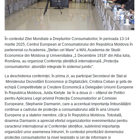
În contextul Zilei Mondiale a Drepturilor Consumatorilor, în perioada 13-14
martie 2025, Centrul European al Consumatorului din Republica Moldova în
parteneriat cu Academia „Ștefan cel Mare” a MAI, Academia de Studii
Economice din Moldova şi Universitatea „1 Decembrie 1918” din Alba Iulia,
România, au organizat Conferința științifică internațională „Protecția
consumatorilor: abordări integrate în sistemul juridic”.
La deschiderea conferinței, în prima zi, au participat Secretarul de Stat al
Ministerului Dezvoltării Economice și Digitalizării, Cristina Ceban şi şefa de
echipă Competitivitate și Creștere Economică a Delegației Uniunii Europene
în Republica Moldova, Julda Kielyte. Iar în a doua zi – ofițerul de Politici
pentru Aplicarea Legii privind Protecția Consumatorilor al Comisiei
Europeane, Stephanie Darmanin, care a accentuat importanța îmbunătățirii
continue a cadrului de protecție a consumatorului atât în aria Uniunii
Europene și a statelor membre, cât și în Republica Moldova. Totodată,
doamna Darmanin a apreciat efortul organizatorilor evenimentului pentru
caracterul internațional al Conferinței științifice, subliniind importanța
organizării unor asemenea întruniri, în contextul prioritizării domeniului
protecției consumatorilor la nivel legislativ și cel de informare și