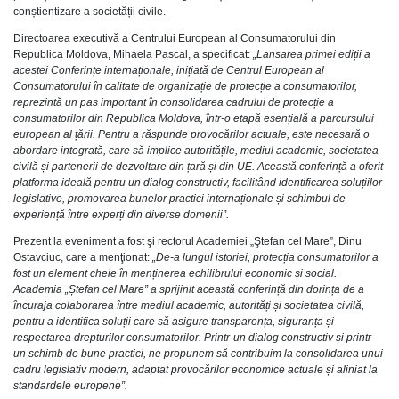
conștientizare a societății civile.
Directoarea executivă a Centrului European al Consumatorului din
Republica Moldova, Mihaela Pascal, a specificat:
„Lansarea primei ediții a
acestei Conferințe internaționale, inițiată de Centrul European al
Consumatorului în calitate de organizație de protecție a consumatorilor,
reprezintă un pas important în consolidarea cadrului de protecție a
consumatorilor din Republica Moldova, într-o etapă esențială a parcursului
european al țării. Pentru a răspunde provocărilor actuale, este necesară o
abordare integrată, care să implice autoritățile, mediul academic, societatea
civilă și partenerii de dezvoltare din țară și din UE. Această conferință a oferit
platforma ideală pentru un dialog constructiv, facilitând identificarea soluțiilor
legislative, promovarea bunelor practici internaționale și schimbul de
experiență între experți din diverse domenii”.
Prezent la eveniment a fost şi rectorul Academiei „Ştefan cel Mare”, Dinu
Ostavciuc, care a menţionat:
„De-a lungul istoriei, protecția consumatorilor a
fost un element cheie în menținerea echilibrului economic și social.
Academia „Ștefan cel Mare” a sprijinit această conferință din dorința de a
încuraja colaborarea între mediul academic, autorități și societatea civilă,
pentru a identifica soluții care să asigure transparența, siguranța și
respectarea drepturilor consumatorilor. Printr-un dialog constructiv și printr-
un schimb de bune practici, ne propunem să contribuim la consolidarea unui
cadru legislativ modern, adaptat provocărilor economice actuale și aliniat la
standardele europene”.