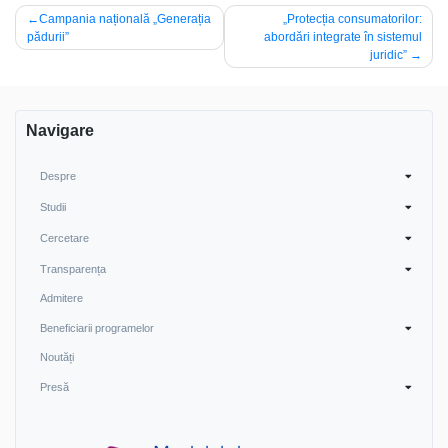
Navigare
Campania națională „Generația
„Protecția consumatorilor:
pădurii”
abordări integrate în sistemul
în
juridic”
articole
Navigare
Despre
Studii
Cercetare
Transparența
Admitere
Beneficiarii programelor
Noutăți
Presă