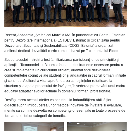
Recent, Academia „Ștefan cel Mare” a MAI în parteneriat cu Centrul Estonian
pentru Dezvoltare Internațională (ESTDEV, Estonia) şi Organizația pentru
Dezvoltare, Securitate și Sustenabilitate (ODSS, Estonia) a organizat
atelierul dedicat dezvoltării curriculumului bazat pe Taxonomia lui Bloom.
Scopul acestei instruiri a fost familiarizarea participanților cu principiile și
aplicațiile Taxonomiei lui Bloom, oferindu-le instrumente necesare pentru a
crea și implementa un curriculum eficient, orientat spre dezvoltarea
competențelor cognitive ale studenților și angajaţilor în cadrul formării inițiale
și continue. Atelierul a vizat aprofundarea cunoștințelor referitoare la
structura și etapele procesului de învățare, în vederea promovării unui cadru
educativ adaptat nevoilor actuale în domeniul formării profesionale.
Desfășurarea acestui atelier va contribui la îmbunătățirea abilităților
didactice, prin introducerea unor metode inovative de învățare și evaluare,
menite să sprijine dezvoltarea competențelor esențiale în toate procesele de
formare a diferitor categorii de beneficiari.