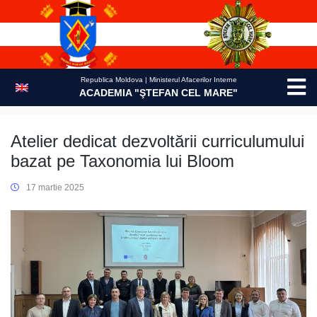
Skip
to
content
Republica Moldova | Ministerul Afacerilor Interne
ACADEMIA "ŞTEFAN CEL MARE"
Atelier dedicat dezvoltării curriculumului
bazat pe Taxonomia lui Bloom
17 martie 2025