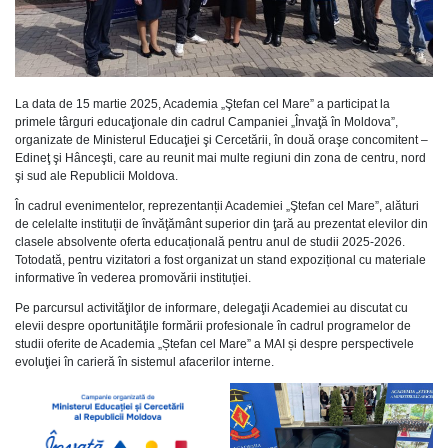
La data de 15 martie 2025, Academia „Ştefan cel Mare” a participat la
primele târguri educaţionale din cadrul Campaniei „Învaţă în Moldova”,
organizate de Ministerul Educaţiei şi Cercetării, în două oraşe concomitent –
Edineţ şi Hânceşti, care au reunit mai multe regiuni din zona de centru, nord
şi sud ale Republicii Moldova.
În cadrul evenimentelor, reprezentanții Academiei „Ştefan cel Mare”, alături
de celelalte instituții de învăţământ superior din ţară au prezentat elevilor din
clasele absolvente oferta educațională pentru anul de studii 2025-2026.
Totodată, pentru vizitatori a fost organizat un stand expozițional cu materiale
informative în vederea promovării instituției.
Pe parcursul activităţilor de informare, delegaţii Academiei au discutat cu
elevii despre oportunităţile formării profesionale în cadrul programelor de
studii oferite de Academia „Ștefan cel Mare” a MAI și despre perspectivele
evoluţiei în carieră în sistemul afacerilor interne.