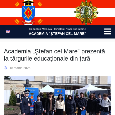
Skip
to
content
Republica Moldova | Ministerul Afacerilor Interne
ACADEMIA "ŞTEFAN CEL MARE"
Academia „Ştefan cel Mare” prezentă
la târgurile educaţionale din ţară
18 martie 2025