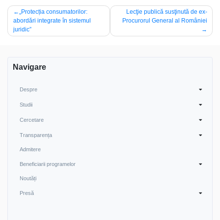
Navigare
„Protecția consumatorilor:
Lecţie publică susţinută de ex-
abordări integrate în sistemul
Procurorul General al României
în
juridic”
articole
Navigare
Despre
Studii
Cercetare
Transparența
Admitere
Beneficiarii programelor
Noutăți
Presă